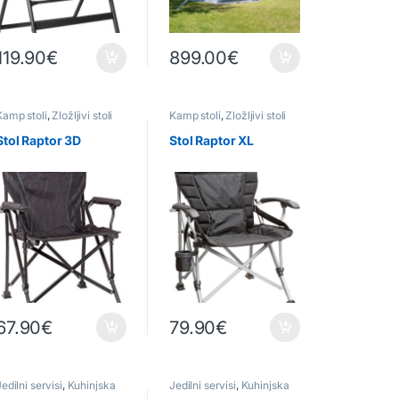
119.90
€
899.00
€
Kamp stoli
,
Zložljivi stoli
Kamp stoli
,
Zložljivi stoli
Stol Raptor 3D
Stol Raptor XL
67.90
€
79.90
€
edilni servisi
,
Kuhinjska
Jedilni servisi
,
Kuhinjska
oprema
,
Otroški servis
oprema
,
Otroški servis