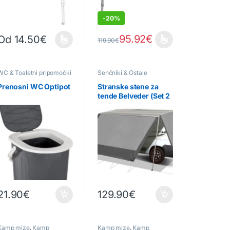
-
20%
95.92
€
Od
14.50
€
119.90
€
izdelka
nosti lahko izberete na strani izdelka
Ta izdelek ima več različic. Možnosti lahko izberete na strani izdelka
Ta izdelek ima več različic. Možnosti lah
WC & Toaletni pripomočki
Senčniki & Ostale
dodelave
,
Tende
Prenosni WC Optipot
Stranske stene za
tende Belveder (Set 2
kos)
21.90
€
129.90
€
Kamp mize
,
Kamp
Kamp mize
,
Kamp