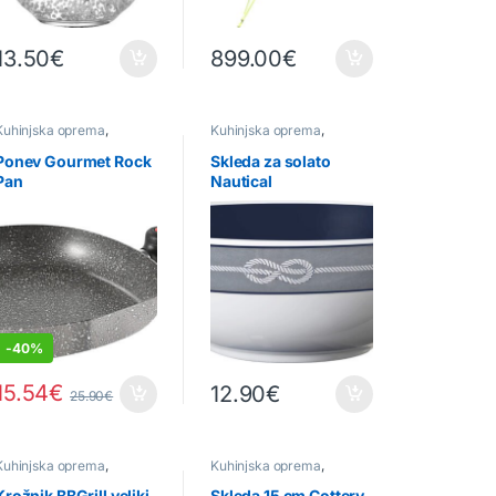
13.50
€
899.00
€
Kuhinjska oprema
,
Kuhinjska oprema
,
Odprodaja
,
Posode za
Posamezni kosi
kuhanje
Ponev Gourmet Rock
Skleda za solato
Pan
Nautical
-
40%
15.54
€
12.90
€
25.90
€
nosti lahko izberete na strani izdelka
Kuhinjska oprema
,
Kuhinjska oprema
,
Posamezni kosi
Posamezni kosi
Krožnik BBGrill veliki
Skleda 15 cm Cottery