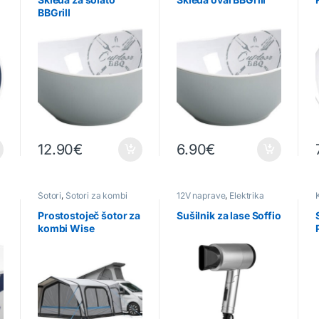
BBGrill
12.90
€
6.90
€
Šotori
,
Šotori za kombi
12V naprave
,
Elektrika
vozila
Prostostoječ šotor za
Sušilnik za lase Soffio
kombi Wise