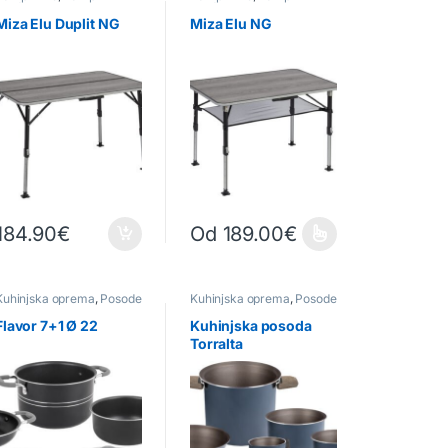
pohištvo
pohištvo
,
Ostalo
Miza Elu Duplit NG
Miza Elu NG
184.90
€
Od
189.00
€
nosti lahko izberete na strani izdelka
Ta izdelek ima več različic. Možnosti lah
Kuhinjska oprema
,
Posode
Kuhinjska oprema
,
Posode
za kuhanje
za kuhanje
Flavor 7+1 Ø 22
Kuhinjska posoda
Torralta