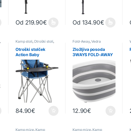
Od
219.90
€
Od
134.90
€
ličic. Možnosti lahko izberete na strani izdelka
Ta izdelek ima več različic. Možnosti lahko izberete na strani 
Ta izdelek ima več različic. Mož
,
Kamp stoli
,
Otroški stoli
,
Fold-Away
,
Vedra
Zložljivi stoli
Otroški stolček
Zložljiva posoda
Action Baby
3WAYS FOLD-AWAY
Equiframe
84.90
€
12.90
€
ličic. Možnosti lahko izberete na strani izdelka
Kamp mize
,
Kamp
Kamp mize
,
Kamp