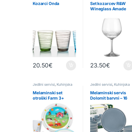
Kozarci Onda
Set kozarcev R&W
Wineglass Amade
20.50
€
23.50
€
Jedilni servisi
,
Kuhinjska
Jedilni servisi
,
Kuhinjska
oprema
,
Otroški servis
oprema
Melaminski set
Melaminski servis
otroški Farm 3+
Dolomit barvni – 16
delni