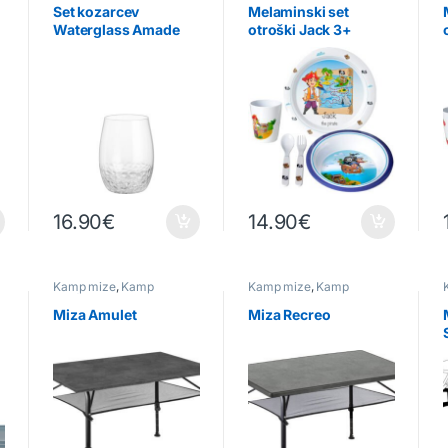
oprema
Set kozarcev
Melaminski set
Waterglass Amade
otroški Jack 3+
16.90
€
14.90
€
Kamp mize
,
Kamp
Kamp mize
,
Kamp
pohištvo
pohištvo
Miza Amulet
Miza Recreo