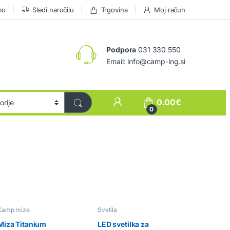
mo
Sledi naročilu
Trgovina
Moj račun
Podpora
031 330 550
Email: info@camp-ing.si
0.00
€
0
Kamp mize
Svetila
Miza Titanium
LED svetilka za