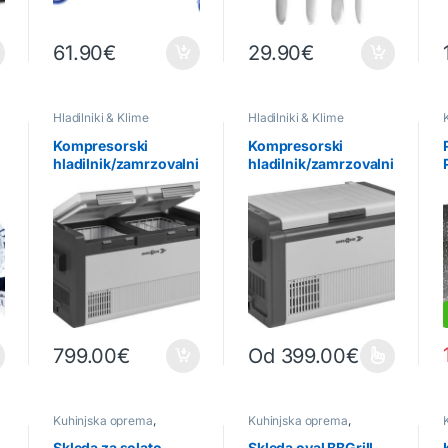
61.90
€
29.90
€
Hladilniki & Klime
Hladilniki & Klime
Kompresorski
Kompresorski
hladilnik/zamrzovalni
hladilnik/zamrzovalni
k POLARYS
k POLARYS
CRIOMASTER
CRIOMASTER
Dualzone
799.00
€
Od
399.00
€
Ta izdelek ima več različic. Mož
Kuhinjska oprema
,
Kuhinjska oprema
,
Posamezni kosi
Posamezni kosi
Skleda za solato
Skleda oval BBGrill