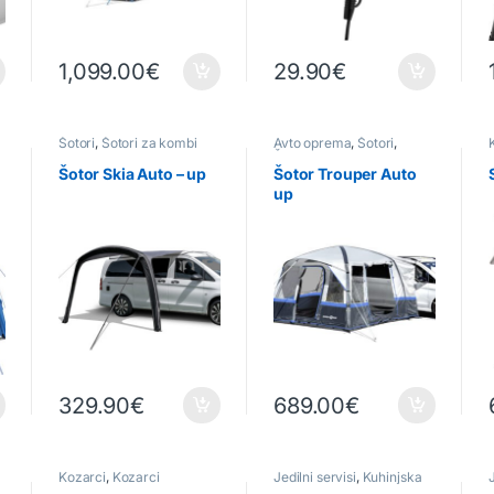
1,099.00
€
29.90
€
Šotori
,
Šotori za kombi
Avto oprema
,
Šotori
,
vozila
Šotori za kombi vozila
Šotor Skia Auto – up
Šotor Trouper Auto
up
329.90
€
689.00
€
Kozarci
,
Kozarci
Jedilni servisi
,
Kuhinjska
J
posamično
,
Kuhinjska
oprema
,
Otroški servis