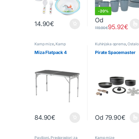
-
20%
Od
14.90
€
95.92
€
Ta izdelek ima več raz
119.90
€
Kamp mize
,
Kamp
Kuhinjska oprema
,
Ostalo
pohištvo
Posode za kuhanje
Miza Flatpack 4
Pirate Spacemaster
84.90
€
Od
79.90
€
Ta izdelek ima več raz
Paviljoni
,
Predprostori za
Kamp mize