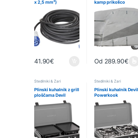
x 2,5 mm²)
kamp prikolico
POLYCOAT
41.90
€
Od
289.90
€
Ta izdelek ima več raz
Štedilniki & Žari
Štedilniki & Žari
Plinski kuhalnik z grill
Plinski kuhalnik Devil
ploščama Devil
Powerkook
Powerkook