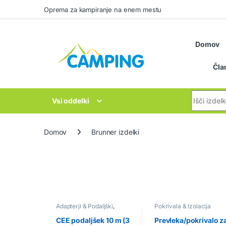
Skip to navigation
Skip to content
Oprema za kampiranje na enem mestu
Domov
Čla
Search for
Vsi oddelki
Domov
Brunner izdelki
Adapterji & Podaljški
,
Pokrivala & Izolacija
Elektrika
CEE podaljšek 10 m (3
Prevleka/pokrivalo z