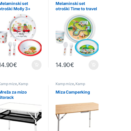
Melaminski set
Melaminski set
otroški Molly 3+
otroški Time to travel
3+
14.90
€
14.90
€
Kamp mize
,
Kamp
Kamp mize
,
Kamp
pohištvo
,
Ostalo
pohištvo
Mreža za mizo
Miza Camperking
Storack