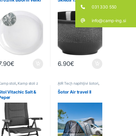
031 330 550
info@camp-ing.si
7.90
€
6.90
€
Kamp stoli
,
Kamp stoli z
AIR Tech napihljivi šotori
,
naslonom
Šotori
,
Šotori za kombi
vozila
Stol Vitachic Salt &
Šotor Air travel II
Peper