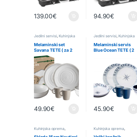
139.00
€
94.90
€
Jedilni servisi
,
Kuhinjska
Jedilni servisi
,
Kuhinjska
oprema
oprema
Melaminski set
Melaminski servis
Savana TETE ( za 2
Blue Ocean TETE ( 2
osebi)
osebi)
49.90
€
45.90
€
Kuhinjska oprema
,
Kuhinjska oprema
,
Posamezni kosi
Posamezni kosi
Skleda 15cm Nautical
Veliki krožnik