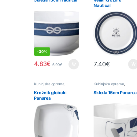
Nautical
-
30%
4.83
€
7.40
€
6.90
€
Kuhinjska oprema
,
Kuhinjska oprema
,
Posamezni kosi
Posamezni kosi
Krožnik globoki
Skleda 15cm Panarea
Panarea