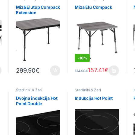
pohištvo
pohištvo
Miza Elutop Compack
Miza Elu Compack
Extension
-
10%
157.41
€
299.90
€
174.90
€
Ta izdelek ima več različic. Mož
Štedilniki & Žari
Štedilniki & Žari
Dvojna indukcija Hot
Indukcija Hot Point
Point Double