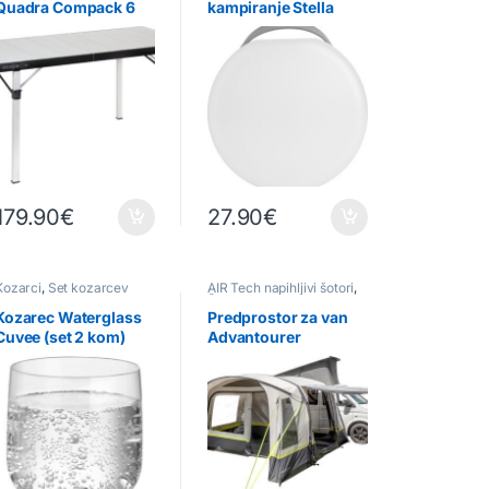
Quadra Compack 6
kampiranje Stella
179.90
€
27.90
€
Kozarci
,
Set kozarcev
AIR Tech napihljivi šotori
,
Šotori za kombi vozila
Kozarec Waterglass
Predprostor za van
Cuvee (set 2 kom)
Advantourer