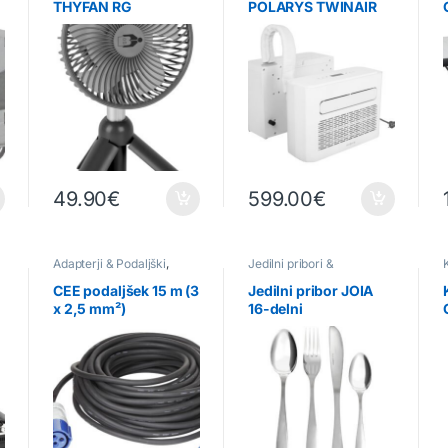
THYFAN RG
POLARYS TWINAIR
NG 5200
49.90
€
599.00
€
ličic. Možnosti lahko izberete na strani izdelka
Adapterji & Podaljški
,
Jedilni pribori &
Elektrika
pripomočki
CEE podaljšek 15 m (3
Jedilni pribor JOIA
x 2,5 mm²)
16-delni