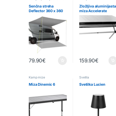
avtodome
,
Senčniki &
Ostale dodelave
,
Tende
Senčna streha
Zložljiva aluminijasta
Deflector 360 x 360
miza Accelerate
cm
Compack
79.90
€
159.90
€
Kamp mize
Svetila
Miza Dinemic 6
Svetilka Lucien