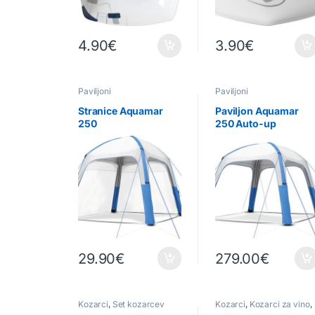
4.90
€
3.90
€
Paviljoni
Paviljoni
Stranice Aquamar
Paviljon Aquamar
250
250 Auto-up
29.90
€
279.00
€
Kozarci
,
Set kozarcev
Kozarci
,
Kozarci za vino
,
Kuhinjska oprema