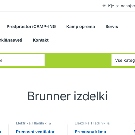
Kje se nahaja
Predprostori CAMP-ING
Kamp oprema
Servis
nki&nasveti
Kontakt
:
Brunner izdelki
Elektrika
,
Hladilniki &
Elektrika
,
Hladilniki &
Klime
Klime
,
Kamp oprema
a
Prenosni ventilator
Prenosna klima