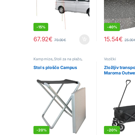
-
15%
-
40%
67.92
€
15.54
€
79.90
€
25.90
Kamp mize
,
Stoli za na plažo
,
Vozički
Trinožni & majhni stoli
Stol s ploščo Campus
Zložljiv transp
Maroma Outwe
-
20%
-
20%