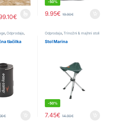
-
50%
9.95
€
19.90
€
99.10
€
a več različic. Možnosti lahko izberete na strani izdelka
oge
,
Odprodaja
,
Odprodaja
,
Trinožni & majhni stoli
r oprema
čna tlačilka
Stol Marina
-
50%
7.45
€
.90
€
14.90
€