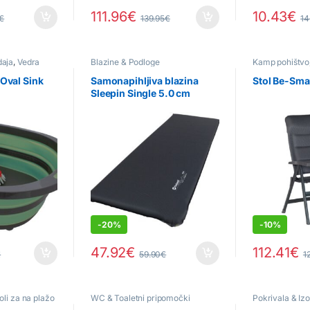
111.96
€
10.43
€
€
139.95
€
14
aja
,
Vedra
Blazine & Podloge
Kamp pohištvo
stoli z naslon
 Oval Sink
Samonapihljiva blazina
Stol Be-Sma
Sleepin Single 5.0 cm
-
20%
-
10%
47.92
€
112.41
€
€
59.90
€
1
oli za na plažo
WC & Toaletni pripomočki
Pokrivala & Izo