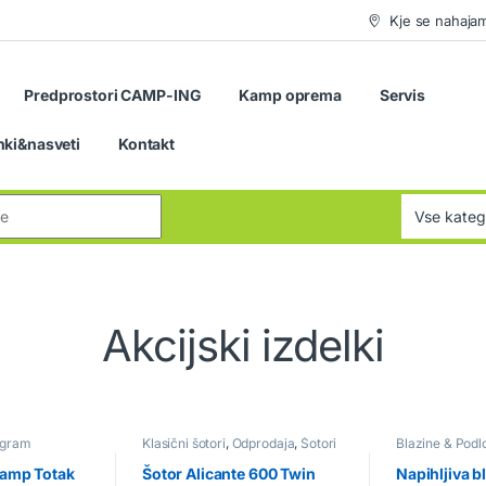
Kje se nahaja
Predprostori CAMP-ING
Kamp oprema
Servis
nki&nasveti
Kontakt
:
Akcijski izdelki
ogram
Klasični šotori
,
Odprodaja
,
Šotori
Blazine & Podl
Camp Totak
Šotor Alicante 600 Twin
Napihljiva b