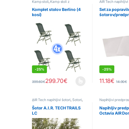
Kamp stoli
,
Kamp stoli z
AIR Tech napihljivi
naslonom
Dodatna oprema
,
predprostori
Komplet stolov Berlino (4
Set za popravil
kosi)
šotorov/predpr
Airtube Kit
-
25%
-
25%
299.70
€
11.18
€
399.60
€
14.90
€
Ta izdelek ima več različic. Možnosti lahko izberete 
AIR Tech napihljivi šotori
,
Šotori
,
Napihljivi predpros
Šotori za kombi vozila
Šotor A.I.R. TECH TRAILS
Napihljiv pred
LC
Octavia AIR D