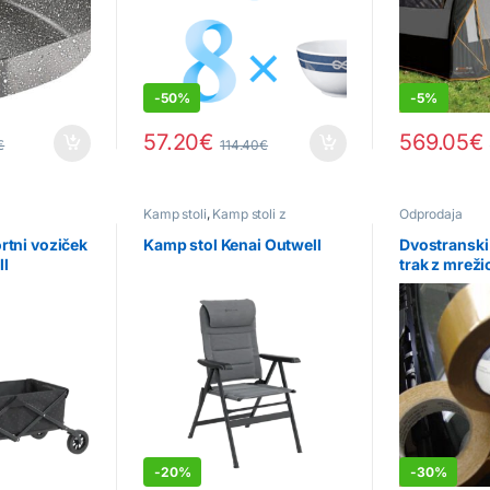
-
50%
-
5%
57.20
€
569.05
€
€
114.40
€
Kamp stoli
,
Kamp stoli z
Odprodaja
naslonom
ortni voziček
Kamp stol Kenai Outwell
Dvostranski
ll
trak z mrež
25 m
-
20%
-
30%