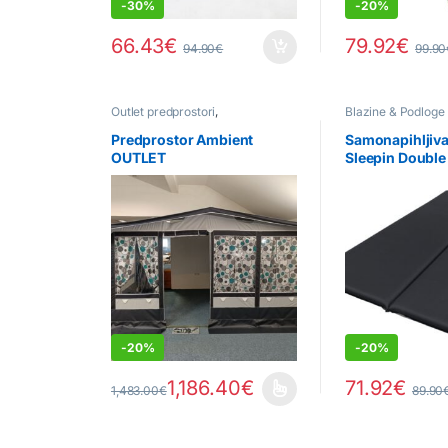
-
30%
-
20%
66.43
€
79.92
€
94.90
€
99.90
Outlet predprostori
,
Blazine & Podloge
Predprostori/Baldahini
Predprostor Ambient
Samonapihljiva
OUTLET
Sleepin Double
-
20%
-
20%
1,186.40
€
71.92
€
1,483.00
€
89.90
Ta izdelek ima več različic. Možnosti lahko izberete 