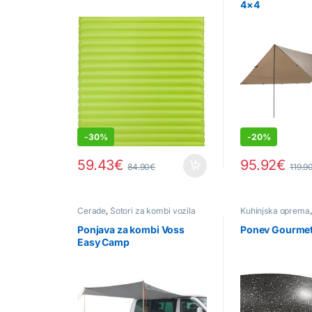
4×4
-
30%
-
20%
59.43
€
95.92
€
84.90
€
119.9
Cerade
,
Šotori za kombi vozila
Kuhinjska oprema
Posode za kuhanj
Ponjava za kombi Voss
Ponev Gourmet
Easy Camp