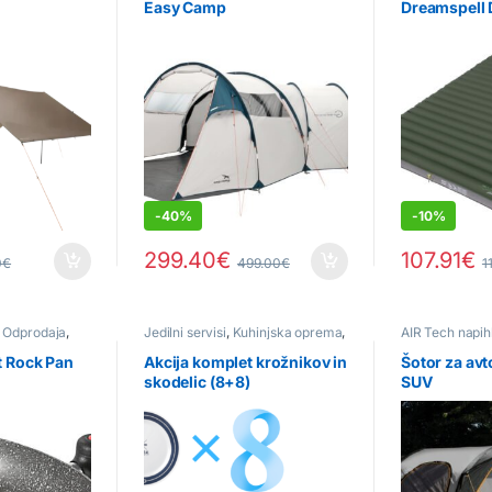
Easy Camp
Dreamspell 
-
40%
-
10%
299.40
€
107.91
€
0
€
499.00
€
1
,
Odprodaja
,
Jedilni servisi
,
Kuhinjska oprema
,
AIR Tech napihlj
e
Odprodaja
,
Posamezni kosi
Namenski šoto
vozila
 Rock Pan
Akcija komplet krožnikov in
Šotor za avt
skodelic (8+8)
SUV