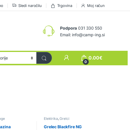
mo
Sledi naročilu
Trgovina
Moj račun
Podpora
031 330 550
Email: info@camp-ing.si
0.00
€
0
oge
Elektrika
,
Grelci
lazina
Grelec Blackfire NG