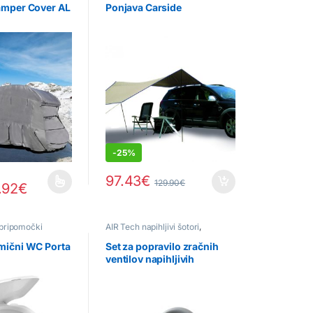
paviljoni
,
Tende
amper Cover AL
Ponjava Carside
-
25%
97.43
€
129.90
€
.92
€
a več različic. Možnosti lahko izberete na strani izdelka
 pripomočki
AIR Tech napihljivi šotori
,
Odprodaja
,
Pribor
mični WC Porta
Set za popravilo zračnih
ventilov napihljivih
šotorov/predprostorov