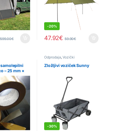
-
20%
47.92
€
599.00
€
59.90
€
Odprodaja
,
Vozički
 samolepilni
Zložljivi voziček Sunny
ico – 25 mm ×
-
30%