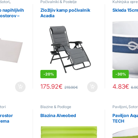
 šotori
,
Počivalniki & Postelje
Kuhinjska opr
Napihljivi
kosi
o napihljivih
Zložljiv kamp počivalnik
Skleda 15cm
ostorov –
Acadia
-
20%
-
30%
175.92
€
4.83
€
219.90
€
6.9
na strani izdelka
tori
Blazine & Podloge
Paviljoni
,
Šotor
prostor
Blazina Alveobed
Paviljon Aqu
orema
TECH