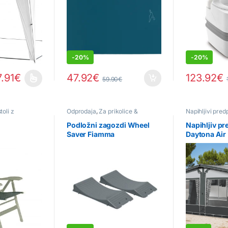
-
20%
-
20%
7.91
€
47.92
€
123.92
€
59.90
€
na strani izdelka
eč različic. Možnosti lahko izberete na strani izdelka
oli z
Odprodaja
,
Za prikolice &
Napihljivi pred
avtodome
Podložni zagozdi Wheel
Napihljiv pr
Saver Fiamma
Daytona Air