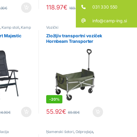
118.97
€
031 330 550
.90
€
169.95
€
info@camp-ing.si
,
Kamp stoli
,
Kamp
Vozički
om
rt Majestic
Zložljiv transportni voziček
Hornbeam Transporter
-
20%
55.92
€
24.90
€
69.90
€
lacija
Namenski šotori
,
Odprodaja
,
Šotori za kombi vozila
,
Šotorski