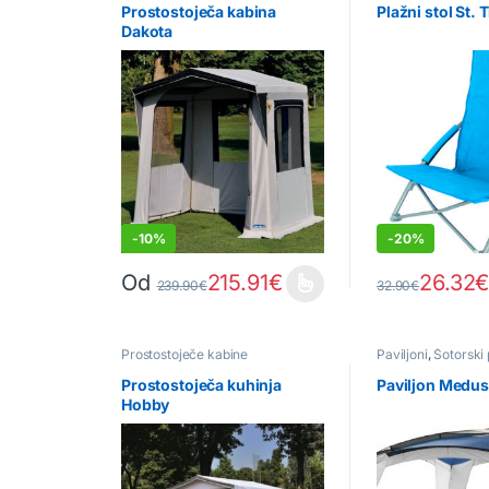
Prostostoječa kabina
Plažni stol St. 
Dakota
-
10%
-
20%
Od
215.91
€
26.32
239.90
€
32.90
€
Ta izdelek ima več različic. Možnosti lahko izberete 
Ta izdelek ima v
Prostostoječe kabine
Paviljoni
,
Šotorski 
Prostostoječa kuhinja
Paviljon Medu
Hobby