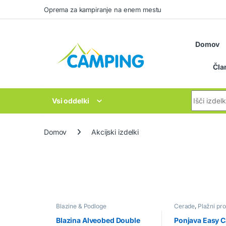
Skip to navigation
Skip to content
Oprema za kampiranje na enem mestu
Domov
Čla
Search for
Vsi oddelki
Domov
Akcijski izdelki
Blazine & Podloge
Cerade
,
Plažni pr
Blazina Alveobed Double
Ponjava Easy 