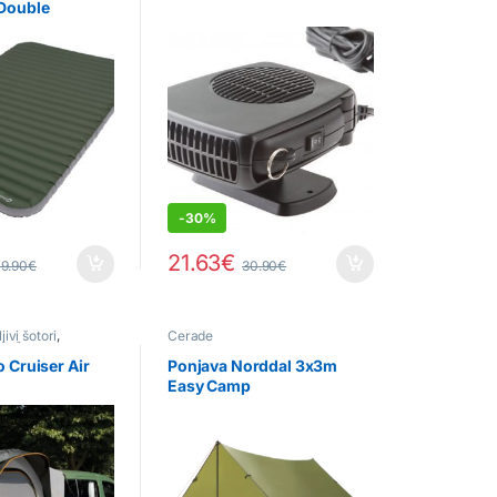
Double
-
30%
21.63
€
19.90
€
30.90
€
ivi šotori
,
Cerade
ri
,
Šotori za kombi
o Cruiser Air
Ponjava Norddal 3x3m
Easy Camp