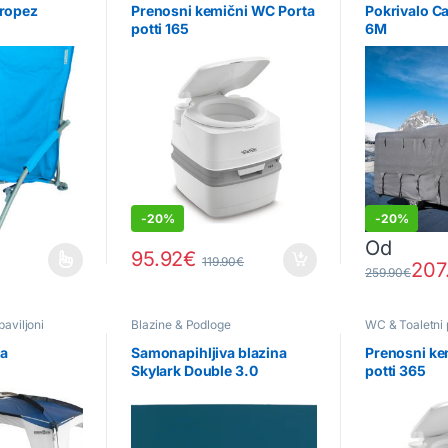
Tropez
Prenosni kemični WC Porta
Pokrivalo C
potti 165
6M
-
20%
-
20%
Od
€
95.92
€
119.90
€
207
na strani izdelka
eč različic. Možnosti lahko izberete na strani izdelka
Ta izdelek im
259.90
€
paviljoni
Blazine & Podloge
WC & Toaletni
sa
Samonapihljiva blazina
Prenosni ke
Skylark Double 3.0
potti 365