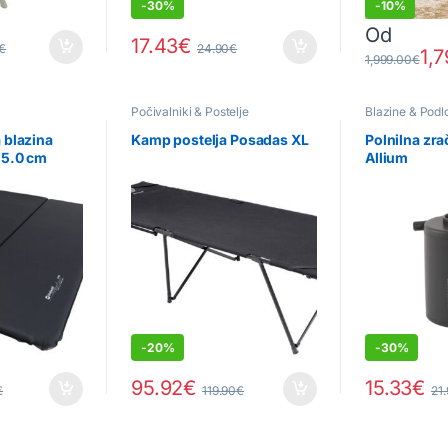
-
30%
-
10%
Od
17.43
€
€
24.90
€
1,7
Ta izdelek im
1,999.00
€
Počivalniki & Postelje
Blazine & Podl
Ostala outdoo
 blazina
Kamp postelja Posadas XL
Polnilna zra
 5.0 cm
Allium
-
20%
-
30%
95.92
€
15.33
€
€
119.90
€
21
na strani izdelka