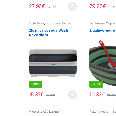
27.96
€
79.92
€
34.95
€
99.90
Fold-Away
,
Odprodaja
,
Vedra
Fold-Away
,
Odprod
Zložljiva posoda Wash
Zložljivo vedro
Navy Night
-
30%
-
20%
15.37
€
10.32
€
21.95
€
12.90
Prostostoječe kabine
Plažni program
,
St