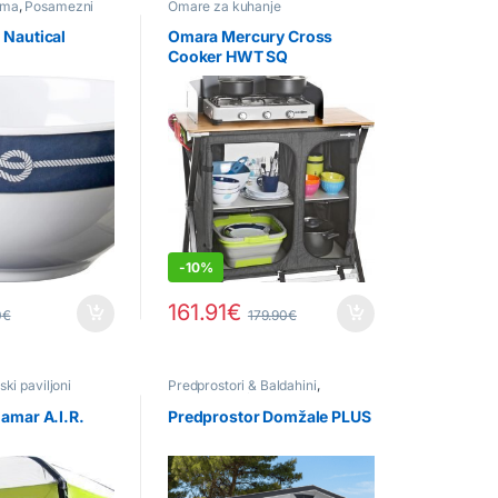
ema
,
Posamezni
Omare za kuhanje
 Nautical
Omara Mercury Cross
Cooker HWT SQ
-
10%
161.91
€
0
€
179.90
€
ski paviljoni
Predprostori & Baldahini
,
Predprostori/Baldahini
amar A.I.R.
Predprostor Domžale PLUS