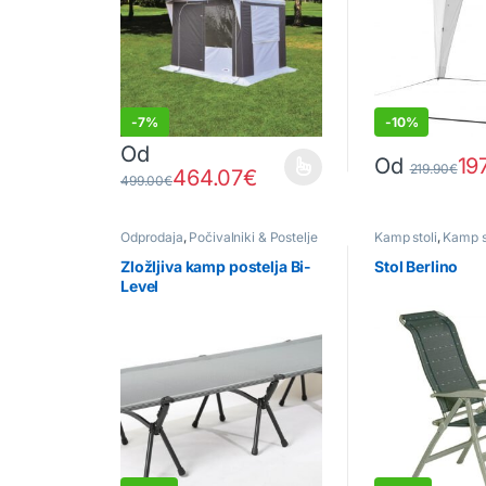
-
7%
-
10%
Od
Od
19
219.90
€
464.07
€
Ta izdelek ima več različic. Možnosti lahko izberete 
Ta izdelek ima v
499.00
€
Odprodaja
,
Počivalniki & Postelje
Kamp stoli
,
Kamp st
naslonom
Zložljiva kamp postelja Bi-
Stol Berlino
Level