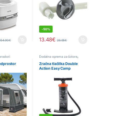
-
50%
13.48
€
154.90
€
26.95
€
prostori
Dodatna oprema za šotore
,
Odprodaja
,
Outdoor oprema
edprostor
Zračna tlačilka Double
Action Easy Camp