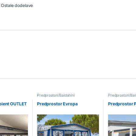
& Ostale dodelave
Predprostori/Baldahini
Predprostori/Bal
ini
bient OUTLET
Predprostor Evropa
Predprostor 