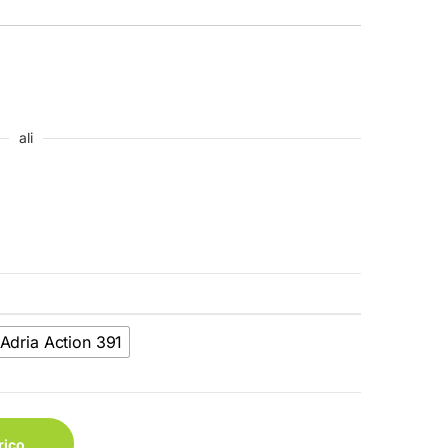
ali
Adria Action 391
1/361/391 quantity
rico