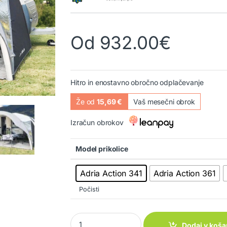
podlagi
ocene
strank
e
Od
932.00
€
Hitro in enostavno obročno odplačevanje
Že od
15,69 €
Vaš mesečni obrok
Izračun obrokov
Model prikolice
Adria Action 341
Adria Action 361
Počisti
Napihljiv nadstrešek Sunflexx Adria Action 34
Dodaj v koša