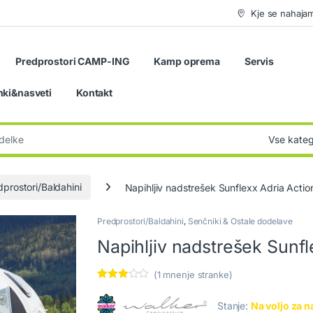
Kje se nahaja
Predprostori CAMP-ING
Kamp oprema
Servis
nki&nasveti
Kontakt
:
dprostori/Baldahini
Napihljiv nadstrešek Sunflexx Adria Acti
Predprostori/Baldahini
,
Senčniki & Ostale dodelave
🔍
Napihljiv nadstrešek Sunfl
(
1
mnenje stranke)
Ocenjen
1
o z
3.00
Stanje:
Na voljo za n
od 5 na