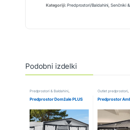
Kategoriji:
Predprostori/Baldahini
,
Senčniki 
Podobni izdelki
Predprostori & Baldahini
,
Outlet predprostori
,
Predprostori/Baldahini
Predprostori/Baldah
Predprostor Domžale PLUS
Predprostor Am