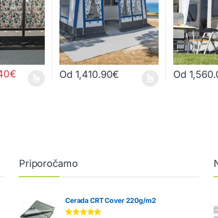
.40
€
Od
1,410.90
€
Od
1,560
 strani izdelka
 različic. Možnosti lahko izberete na strani izdelka
Ta izdelek ima več različic. Možnosti lahko izberete
Ta izdelek ima
Priporočamo
Cerada CRT Cover 220g/m2