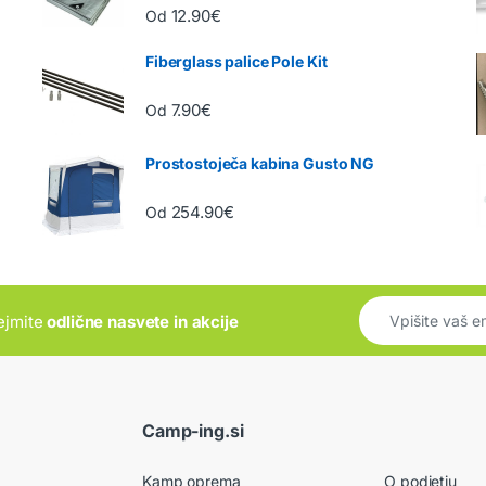
Ocenjeno
12.90
€
Od
5.00
od 5
Fiberglass palice Pole Kit
7.90
€
Od
Prostostoječa kabina Gusto NG
254.90
€
Od
rejmite
odlične nasvete in akcije
Camp-ing.si
Kamp oprema
O podjetju