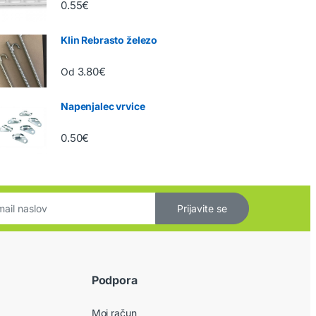
0.55
€
Klin Rebrasto železo
3.80
€
Od
Napenjalec vrvice
0.50
€
Prijavite se
Podpora
Moj račun