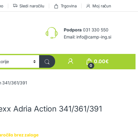
mo
Sledi naročilu
Trgovina
Moj račun
Podpora
031 330 550
Email: info@camp-ing.si
0.00
€
0
on 341/361/391
exx Adria Action 341/361/391
aročilo brez zaloge