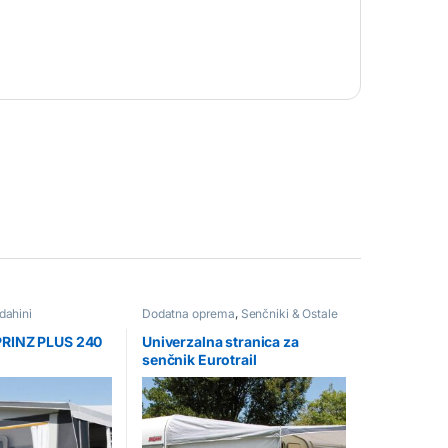
dahini
Dodatna oprema
,
Senčniki & Ostale
dodelave
PRINZ PLUS 240
Univerzalna stranica za
senčnik Eurotrail