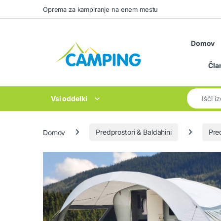
Skip to navigation
Skip to content
Oprema za kampiranje na enem mestu
Domov
Čla
Search for
Vsi oddelki
Domov
Predprostori & Baldahini
Pre