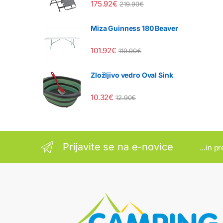
175.92
€
219.90
€
Miza Guinness 180 Beaver
101.92
€
119.90
€
Zložljivo vedro Oval Sink
10.32
€
12.90
€
Prijavite se na e-novice
...in p