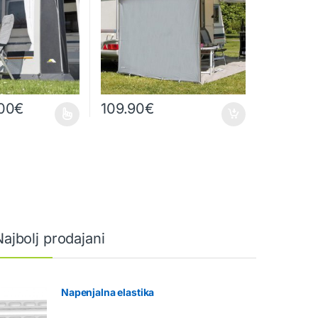
.00
€
109.90
€
 na strani izdelka
 več različic. Možnosti lahko izberete na strani izdelka
Najbolj prodajani
Napenjalna elastika