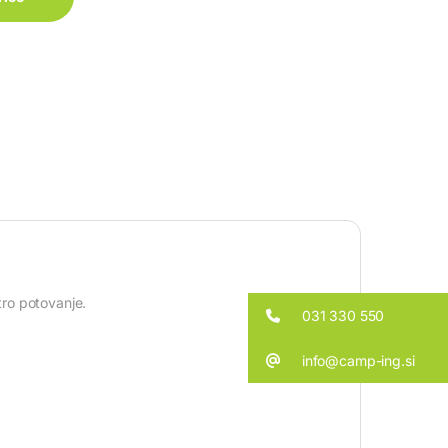
tro potovanje.
031 330 550
info@camp-ing.si