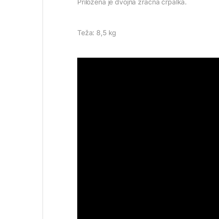
Priložena je dvojna zračna črpalka.
Teža: 8,5 kg