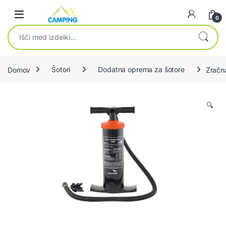
Skip to navigation
Skip to content
0
Išči:
Domov
Šotori
Dodatna oprema za šotore
Zračn
🔍