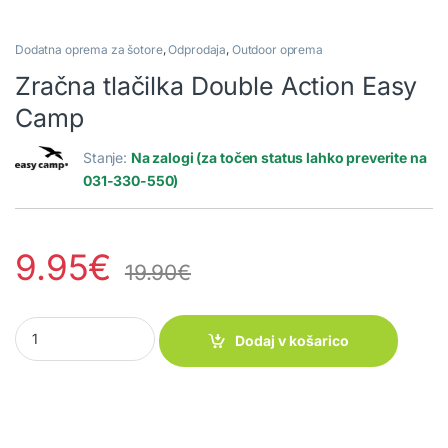
Dodatna oprema za šotore
,
Odprodaja
,
Outdoor oprema
Zračna tlačilka Double Action Easy
Camp
Stanje:
Na zalogi (za točen status lahko preverite na
031-330-550)
9.95
€
19.90
€
Zračna tlačilka Double Action Easy Camp quantity
Dodaj v košarico