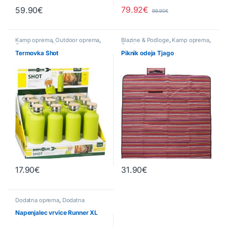
79.92
€
59.90
€
99.90
€
Kamp oprema
,
Outdoor oprema
,
Blazine & Podloge
,
Kamp oprema
,
Outdoor posoda
Outdoor oprema
Termovka Shot
Piknik odeja Tjago
17.90
€
31.90
€
Dodatna oprema
,
Dodatna
oprema za cerade
,
Dodatna
oprema za šotore
,
Pribor
Napenjalec vrvice Runner XL