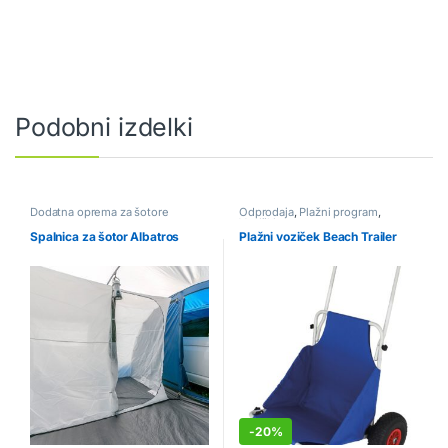
Podobni izdelki
Dodatna oprema za šotore
Odprodaja
,
Plažni program
,
Vozički
Spalnica za šotor Albatros
Plažni voziček Beach Trailer
-
20%