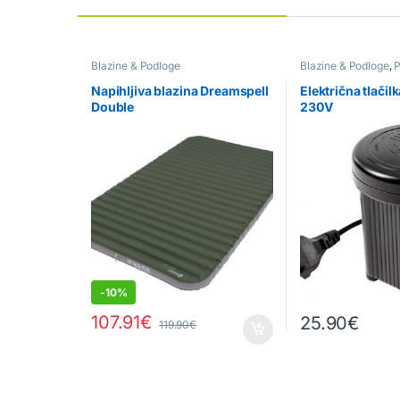
Blazine & Podloge
Blazine & Podloge
,
P
ostale naprave
Napihljiva blazina Dreamspell
Električna tlači
Double
230V
-
10%
107.91
€
25.90
€
119.90
€