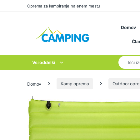
Skip to navigation
Skip to content
Oprema za kampiranje na enem mestu
Domov
Čla
Search for
Vsi oddelki
Domov
Kamp oprema
Outdoor opr