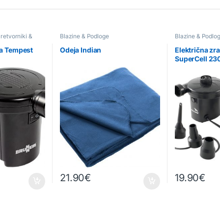
retvorniki &
Blazine & Podloge
Blazine & Podlo
lka Tempest
Odeja Indian
Električna zra
SuperCell 23
21.90
€
19.90
€