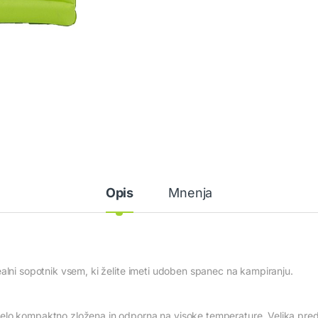
Opis
Mnenja
ealni sopotnik vsem, ki želite imeti udoben spanec na kampiranju.
lo kompaktno zložena in odporna na visoke temperature. Velika predno