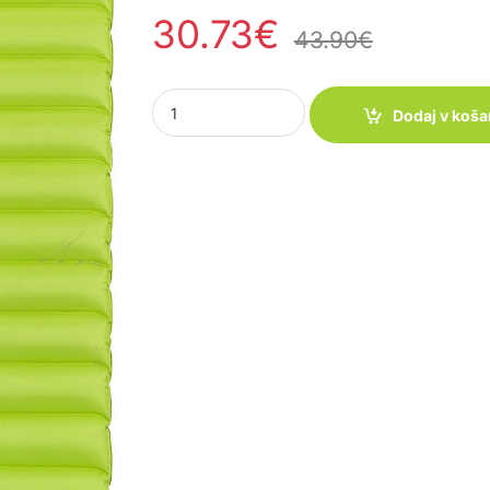
30.73
€
43.90
€
Blazina Alveobed quantity
Dodaj v koša