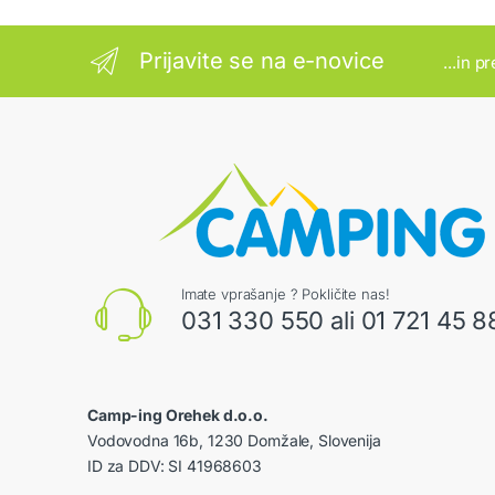
Prijavite se na e-novice
...in p
Imate vprašanje ? Pokličite nas!
031 330 550 ali 01 721 45 8
Camp-ing Orehek d.o.o.
Vodovodna 16b, 1230 Domžale, Slovenija
ID za DDV: SI 41968603