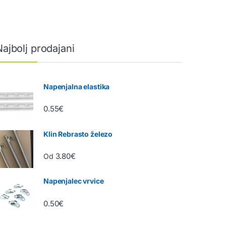
Najbolj prodajani
Napenjalna elastika
0.55
€
Klin Rebrasto železo
3.80
€
Od
Napenjalec vrvice
0.50
€