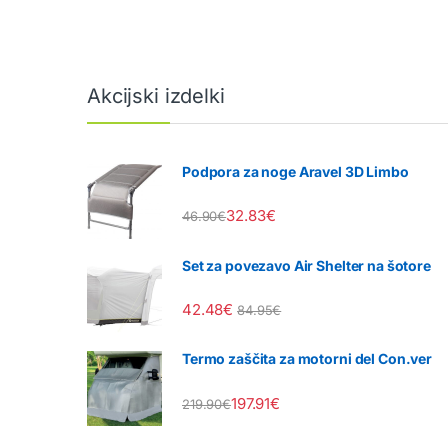
Akcijski izdelki
Podpora za noge Aravel 3D Limbo
32.83
€
46.90
€
Set za povezavo Air Shelter na šotore
42.48
€
84.95
€
Termo zaščita za motorni del Con.ver
197.91
€
219.90
€