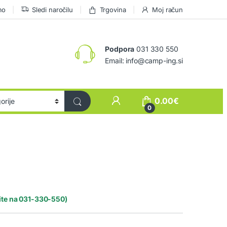
mo
Sledi naročilu
Trgovina
Moj račun
Podpora
031 330 550
Email: info@camp-ing.si
0.00
€
0
rite na 031-330-550)