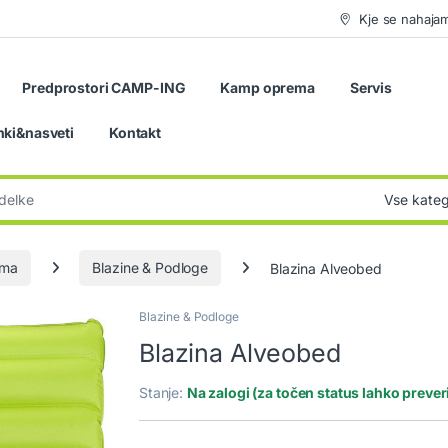
Kje se nahaja
Predprostori CAMP-ING
Kamp oprema
Servis
nki&nasveti
Kontakt
:
ema
Blazine & Podloge
Blazina Alveobed
Blazine & Podloge
Blazina Alveobed
Stanje:
Na zalogi (za točen status lahko preve