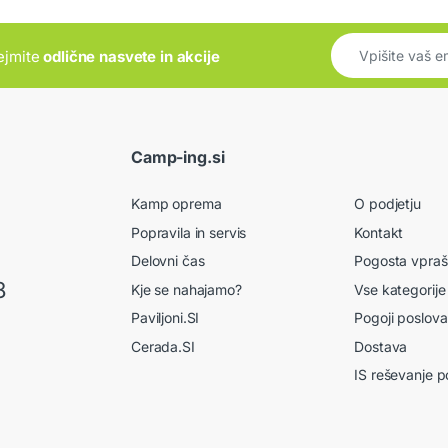
rejmite
odlične nasvete in akcije
Camp-ing.si
Kamp oprema
O podjetju
Popravila in servis
Kontakt
Delovni čas
Pogosta vpraš
8
Kje se nahajamo?
Vse kategorije
Paviljoni.SI
Pogoji poslova
Cerada.SI
Dostava
IS reševanje p