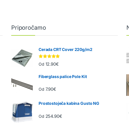
Priporočamo
Cerada CRT Cover 220g/m2
Ocenjeno
12.90
€
Od
5.00
od 5
Fiberglass palice Pole Kit
7.90
€
Od
Prostostoječa kabina Gusto NG
254.90
€
Od