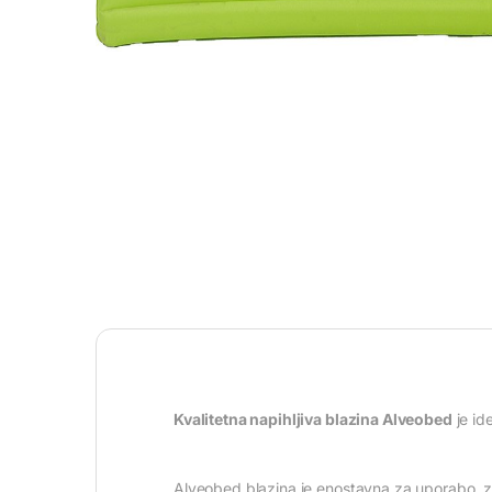
Kvalitetna napihljiva blazina Alveobed
je id
Alveobed blazina je enostavna za uporabo, ze