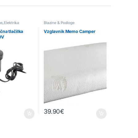
ge
,
Elektrika
Blazine & Podloge
čna tlačilka
Vzglavnik Memo Camper
0V
39.90
€