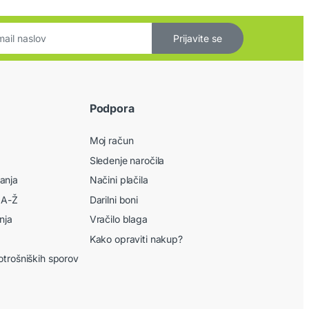
Prijavite se
Podpora
Moj račun
Sledenje naročila
anja
Načini plačila
 A-Ž
Darilni boni
nja
Vračilo blaga
Kako opraviti nakup?
otrošniških sporov