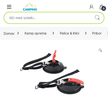
Skip to navigation
Skip to content
0
Išči:
Domov
Kamp oprema
Palice & Klini
Pribor
🔍