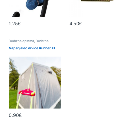
1.25
€
4.50
€
Dodatna oprema
,
Dodatna
oprema za cerade
,
Dodatna
oprema za šotore
,
Pribor
Napenjalec vrvice Runner XL
0.90
€