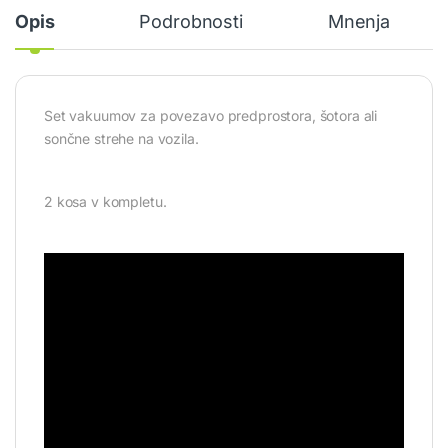
Opis
Podrobnosti
Mnenja
Set vakuumov za povezavo predprostora, šotora ali
sončne strehe na vozila.
2 kosa v kompletu.