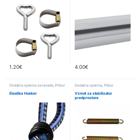
1.20
€
4.00
€
Ta izdelek ima več različic. Možnosti lahko izberete na strani izd
Dodatna oprema za cerade
,
Pribor
Dodatna oprema
,
Pribor
Elastika Hooker
Vzmet za stabilizator
predprostora