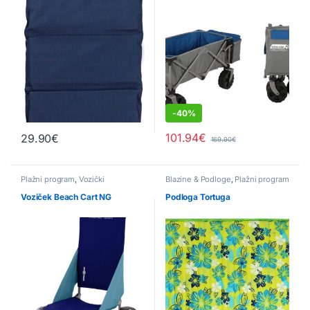
-
40%
101.94
€
29.90
€
169.90
€
Plažni program
,
Vozički
Blazine & Podloge
,
Plažni program
Voziček Beach Cart NG
Podloga Tortuga