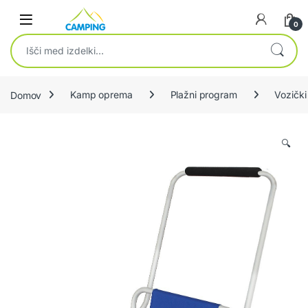
Skip to navigation
Skip to content
0
Išči:
Domov
Kamp oprema
Plažni program
Vozički
🔍