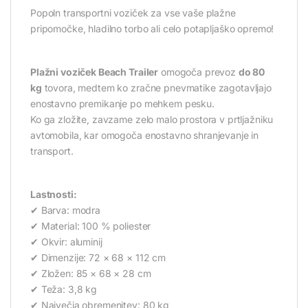
Popoln transportni voziček za vse vaše plažne
pripomočke, hladilno torbo ali celo potapljaško opremo!
Plažni voziček Beach Trailer
omogoča prevoz
do 80
kg
tovora, medtem ko zračne pnevmatike zagotavljajo
enostavno premikanje po mehkem pesku.
Ko ga zložite, zavzame zelo malo prostora v prtljažniku
avtomobila, kar omogoča enostavno shranjevanje in
transport.
Lastnosti:
✔ Barva: modra
✔ Material: 100 % poliester
✔ Okvir: aluminij
✔ Dimenzije: 72 × 68 × 112 cm
✔ Zložen: 85 × 68 × 28 cm
✔ Teža: 3,8 kg
✔ Največja obremenitev: 80 kg