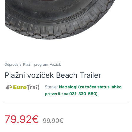
Odprodaja
,
Plažni program
,
Vozički
Plažni voziček Beach Trailer
Stanje:
Na zalogi (za točen status lahko
preverite na 031-330-550)
79.92
€
99.90
€