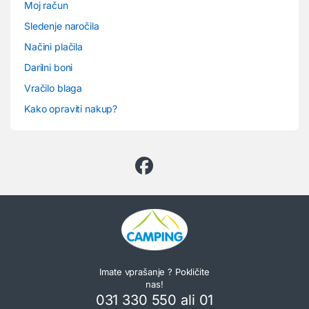
Moj račun
Sledenje naročila
Načini plačila
Darilni boni
Vračilo blaga
Kako opraviti nakup?
Imate vprašanje ? Pokličite
nas!
031 330 550 ali 01