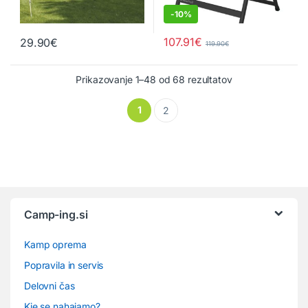
-
10%
107.91
€
29.90
€
119.90
€
Prikazovanje 1–48 od 68 rezultatov
1
2
Camp-ing.si
Kamp oprema
Popravila in servis
Delovni čas
Kje se nahajamo?