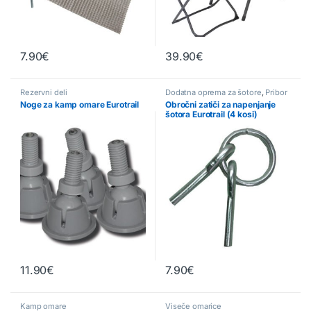
7.90
€
39.90
€
Rezervni deli
Dodatna oprema za šotore
,
Pribor
Noge za kamp omare Eurotrail
Obročni zatiči za napenjanje
šotora Eurotrail (4 kosi)
11.90
€
7.90
€
Kamp omare
Viseče omarice