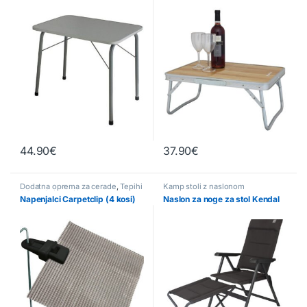
44.90
€
37.90
€
Dodatna oprema za cerade
,
Tepihi
Kamp stoli z naslonom
& Podni sistemi
Napenjalci Carpetclip (4 kosi)
Naslon za noge za stol Kendal