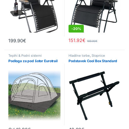
-
20%
151.92
€
199.90
€
189.90
€
Tepihi & Podni sistemi
Hladilne torbe
,
Stopnice
Podloga za pod šotor Eurotrail
Podstavek Cool Box Standard