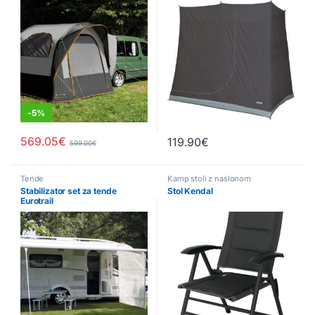
-
5%
569.05
€
119.90
€
599.00
€
Tende
Kamp stoli z naslonom
Stabilizator set za tende
Stol Kendal
Eurotrail