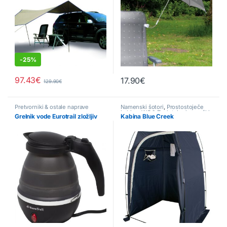
-
25%
97.43
€
17.90
€
129.90
€
Ta izdelek ima več različic. Možn
Pretvorniki & ostale naprave
Namenski šotori
,
Prostostoječe
kabine
,
WC & Toaletni pripomočki
Grelnik vode Eurotrail zložljiv
Kabina Blue Creek