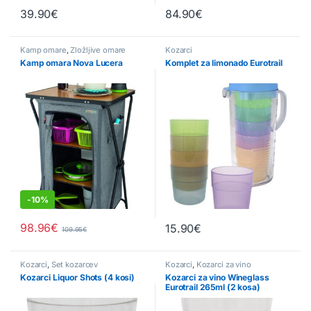
39.90
€
84.90
€
Kamp omare
,
Zložljive omare
Kozarci
Kamp omara Nova Lucera
Komplet za limonado Eurotrail
-
10%
98.96
€
15.90
€
109.95
€
Kozarci
,
Set kozarcev
Kozarci
,
Kozarci za vino
Kozarci Liquor Shots (4 kosi)
Kozarci za vino Wineglass
Eurotrail 265ml (2 kosa)