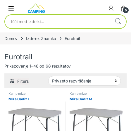
Skip to navigation
Skip to content
0
Išči:
Domov
Izdelek Znamka
Eurotrail
Eurotrail
Prikazovanje 1–48 od 68 rezultatov
Filters
Kamp mize
Kamp mize
Miza Cadiz L
Miza Cadiz M