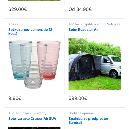
629.00
€
Od
34.90
€
Ta izdelek ima več različic. Možn
Kozarci
AIR Tech napihljivi šotori
,
Šotori za
kombi vozila
Set kozarcev Lemonade (2
Šotor Roadster Air
kosa)
9.90
€
699.00
€
AIR Tech napihljivi šotori
,
Dodatna oprema
Namenski šotori
,
Šotori za kombi
Šotor za avto Cruiser Air SUV
Spalnica za predprostor
vozila
Eurotrail