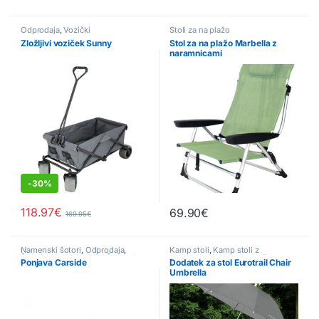
Odprodaja
,
Vozički
Stoli za na plažo
Zložljivi voziček Sunny
Stol za na plažo Marbella z
naramnicami
-
30%
118.97
€
69.90
€
169.95
€
Ta izdelek ima več različic. Možn
Namenski šotori
,
Odprodaja
,
Kamp stoli
,
Kamp stoli z
Šotori za kombi vozila
,
Šotorski
naslonom
,
Stoli za na plažo
Ponjava Carside
Dodatek za stol Eurotrail Chair
paviljoni
,
Tende
Umbrella