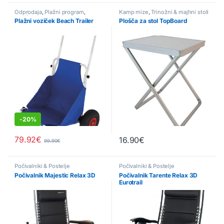
Odprodaja
,
Plažni program
,
Kamp mize
,
Trinožni & majhni stoli
Vozički
Plažni voziček Beach Trailer
Plošča za stol TopBoard
-
20%
79.92
€
16.90
€
99.90
€
Počivalniki & Postelje
Počivalniki & Postelje
Počivalnik Majestic Relax 3D
Počivalnik Tarente Relax 3D
Eurotrail