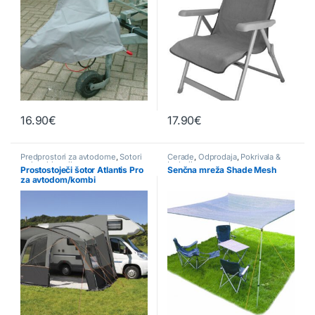
16.90
€
17.90
€
Ta izdelek ima več različic. Možn
Predprostori za avtodome
,
Šotori
Cerade
,
Odprodaja
,
Pokrivala &
za kombi vozila
Izolacija
Prostostoječi šotor Atlantis Pro
Senčna mreža Shade Mesh
za avtodom/kombi