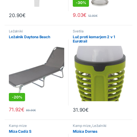
-
30%
9.03
€
20.90
€
12.90
€
Ležalniki
Svetila
Ležalnik Daytona Beach
Luč proti komarjem 2 v 1
Eurotrail
-
20%
71.92
€
31.90
€
89.90
€
Kamp mize
Kamp mize
,
Ležalniki
Miza Cadiz S
Mizica Dornas