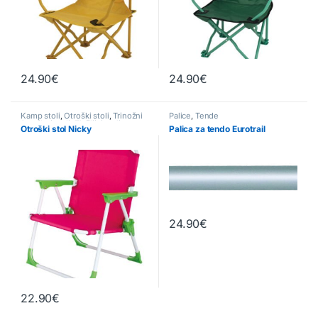
24.90
€
24.90
€
Kamp stoli
,
Otroški stoli
,
Trinožni
Palice
,
Tende
& majhni stoli
,
Zložljivi stoli
Otroški stol Nicky
Palica za tendo Eurotrail
24.90
€
22.90
€
Ta izdelek ima več različic. Možnosti lahko izberete na strani izde