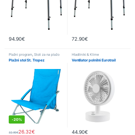
94.90
€
72.90
€
Plažni program
,
Stoli za na plažo
Hladilniki & Klime
Plažni stol St. Tropez
Ventilator polnilni Eurotrail
-
20%
26.32
€
44.90
€
32.90
€
Ta izdelek ima več različic. Možnosti lahko izberete na strani izde