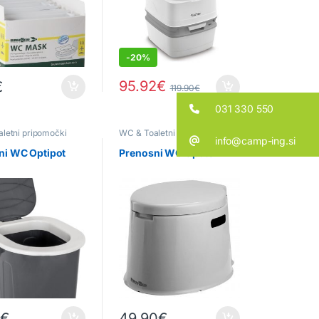
-
20%
95.92
€
€
119.90
€
031 330 550
letni pripomočki
WC & Toaletni pripomočki
info@camp-ing.si
ni WC Optipot
Prenosni WC Optitoil
0
€
49.90
€