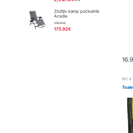
Zložljiv kamp počivalnik
Acadia
219.90
€
175.92
€
16.
WC & T
Toale