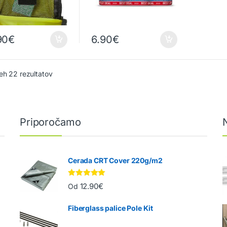
90
€
6.90
€
eh 22 rezultatov
Priporočamo
Cerada CRT Cover 220g/m2
Ocenjeno
12.90
€
Od
5.00
od 5
Fiberglass palice Pole Kit