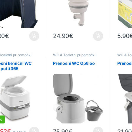
90
€
24.90
€
5.90
oaletni pripomočki
WC & Toaletni pripomočki
WC & Toa
osni kemični WC
Prenosni WC Optiloo
Prenos
 potti 365
%
.92
€
75.90
€
21.9