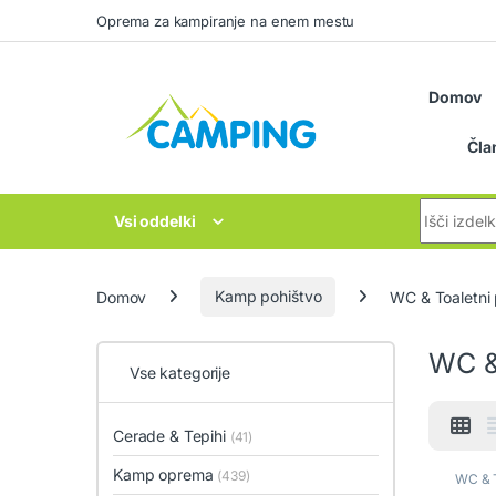
Skip to navigation
Skip to content
Oprema za kampiranje na enem mestu
Domov
Čla
Search for
Vsi oddelki
Domov
Kamp pohištvo
WC & Toaletni
WC &
Vse kategorije
Cerade & Tepihi
(41)
Kamp oprema
(439)
WC & T