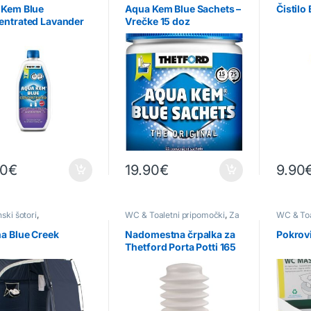
 Kem Blue
Aqua Kem Blue Sachets –
Čistilo
entrated Lavander
Vrečke 15 doz
90
€
19.90
€
9.90
ki šotori
,
WC & Toaletni pripomočki
,
Za
WC & Toa
stoječe kabine
,
WC &
prikolice & avtodome
ni pripomočki
a Blue Creek
Nadomestna črpalka za
Pokrov
Thetford Porta Potti 165