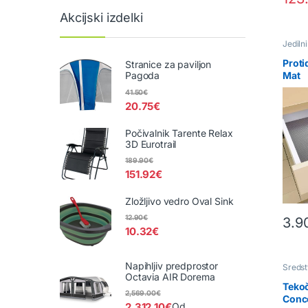
Akcijski izdelki
Jediln
WC & T
Proti
Stranice za paviljon
Mat
Pagoda
41.50
€
20.75
€
Počivalnik Tarente Relax
3D Eurotrail
189.90
€
151.92
€
Zložljivo vedro Oval Sink
12.90
€
3.9
10.32
€
Napihljiv predprostor
Sreds
pripo
Octavia AIR Dorema
Tekoč
2,569.00
€
Conc
2,312.10
€
Od