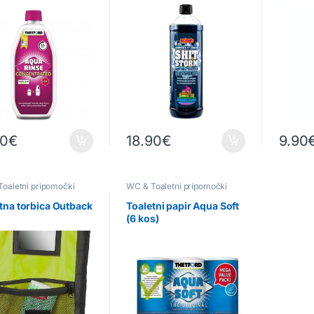
90
€
18.90
€
9.90
oaletni pripomočki
WC & Toaletni pripomočki
tna torbica Outback
Toaletni papir Aqua Soft
(6 kos)