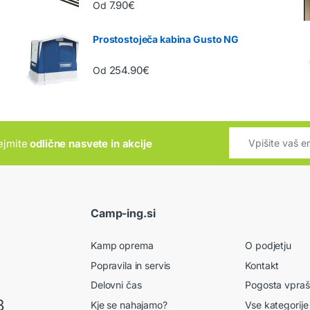
7.90
€
Od
Prostostoječa kabina Gusto NG
254.90
€
Od
rejmite
odlične nasvete in akcije
Camp-ing.si
Kamp oprema
O podjetju
Popravila in servis
Kontakt
Delovni čas
Pogosta vpraš
8
Kje se nahajamo?
Vse kategorije