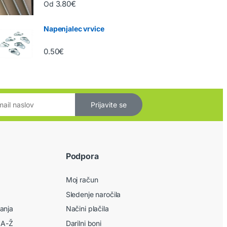
3.80
€
Od
Napenjalec vrvice
0.50
€
Prijavite se
Podpora
Moj račun
Sledenje naročila
anja
Načini plačila
 A-Ž
Darilni boni