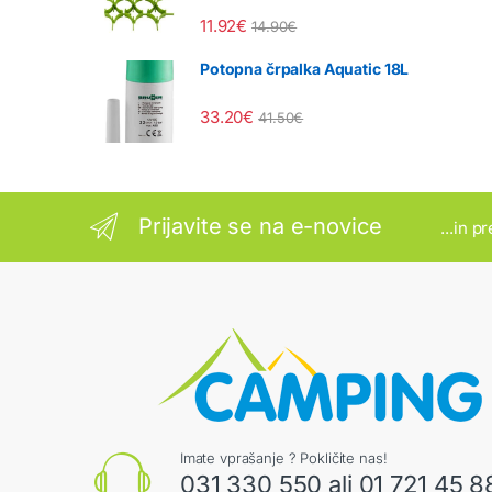
11.92
€
14.90
€
Potopna črpalka Aquatic 18L
33.20
€
41.50
€
Prijavite se na e-novice
...in p
Imate vprašanje ? Pokličite nas!
031 330 550 ali 01 721 45 8