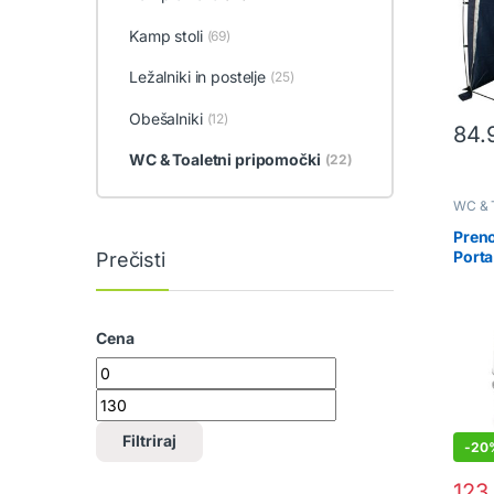
Kamp stoli
(69)
Ležalniki in postelje
(25)
Obešalniki
(12)
84.
WC & Toaletni pripomočki
(22)
WC & T
Pren
Porta
Prečisti
Cena
Min cena
Max cena
Filtriraj
-
20
123