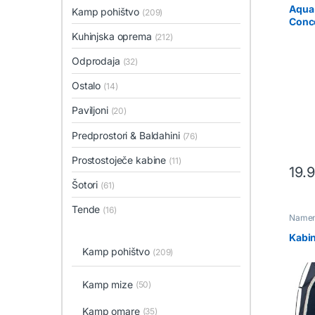
Aqua
Kamp pohištvo
(209)
Conc
Kuhinjska oprema
(212)
Odprodaja
(32)
Ostalo
(14)
Paviljoni
(20)
Predprostori & Baldahini
(76)
Prostostoječe kabine
(11)
19.
Šotori
(61)
Tende
(16)
Namens
Prosto
Toalet
Kabin
Kamp pohištvo
(209)
Kamp mize
(50)
Kamp omare
(35)