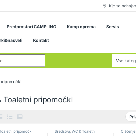
Kje se nahaja
Predprostori CAMP-ING
Kamp oprema
Servis
nki&nasveti
Kontakt
:
 pripomočki
 Toaletni pripomočki
oaletni pripomočki
Sredstva
,
WC & Toaletni
Čiščenje
pripomočki
& Toalet