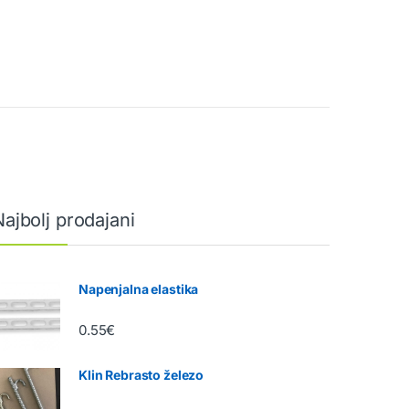
Najbolj prodajani
Napenjalna elastika
0.55
€
Klin Rebrasto železo