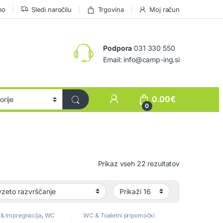
mo
Sledi naročilu
Trgovina
Moj račun
Podpora
031 330 550
Email: info@camp-ing.si
0.00
€
0
Prikaz vseh 22 rezultatov
 & Impregnacija
,
WC
WC & Toaletni pripomočki
ni pripomočki