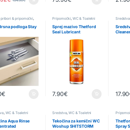
154.90
€
i pribori & pripomočki
,
Pripomočki
,
WC & Toaletni
Sredstva
oaletni pripomočki
pripomočki
,
Za prikolice &
pripomo
avtodome
drsna podloga Stay
Sprej mazivo Thetford
Sredst
Seal Lubricant
Cleane
0
€
7.90
€
17.90
tva
,
WC & Toaletni
Sredstva
,
WC & Toaletni
Pripomo
močki
pripomočki
pripomo
ina Aqua Rinse
Tekočina za kemični WC
Thetfo
entrated
Woshup SHITSTORM
Spray 