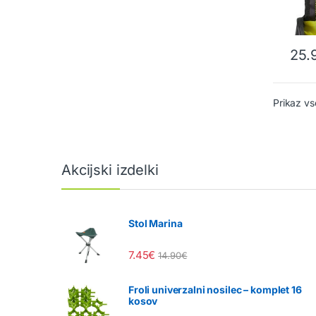
25.
Prikaz vs
Akcijski izdelki
Stol Marina
7.45
€
14.90
€
Froli univerzalni nosilec – komplet 16
kosov