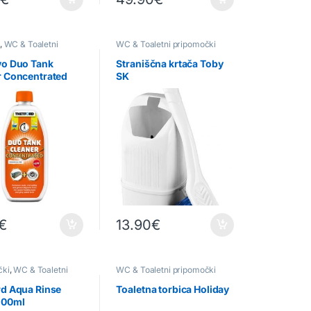
,
WC & Toaletni
WC & Toaletni pripomočki
čki
vo Duo Tank
Straniščna krtača Toby
r Concentrated
SK
€
13.90
€
čki
,
WC & Toaletni
WC & Toaletni pripomočki
čki
rd Aqua Rinse
Toaletna torbica Holiday
500ml