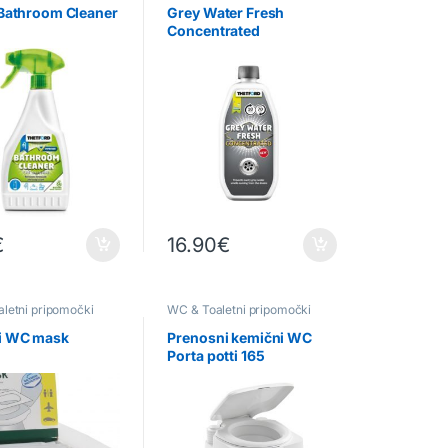
 Bathroom Cleaner
Grey Water Fresh
Concentrated
€
16.90
€
letni pripomočki
WC & Toaletni pripomočki
i WC mask
Prenosni kemični WC
Porta potti 165