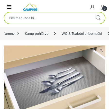
Skip to navigation
Skip to content
0
Išči:
Domov
Kamp pohištvo
WC & Toaletni pripomočki
🔍