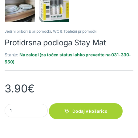
Jedilni pribori & pripomočki
,
WC & Toaletni pripomočki
Protidrsna podloga Stay Mat
Stanje:
Na zalogi (za točen status lahko preverite na 031-330-
550)
3.90
€
Protidrsna podloga Stay Mat quantity
Dodaj v košarico