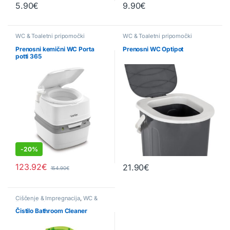
5.90
€
9.90
€
WC & Toaletni pripomočki
WC & Toaletni pripomočki
Prenosni kemični WC Porta
Prenosni WC Optipot
potti 365
-
20%
123.92
€
21.90
€
154.90
€
Čiščenje & Impregnacija
,
WC &
Toaletni pripomočki
Čistilo Bathroom Cleaner