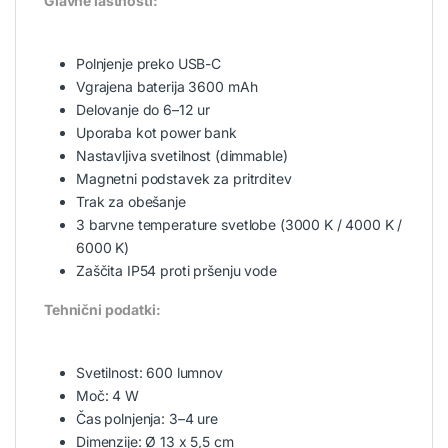
Glavne lastnosti:
Polnjenje preko USB-C
Vgrajena baterija 3600 mAh
Delovanje do 6–12 ur
Uporaba kot power bank
Nastavljiva svetilnost (dimmable)
Magnetni podstavek za pritrditev
Trak za obešanje
3 barvne temperature svetlobe (3000 K / 4000 K /
6000 K)
Zaščita IP54 proti pršenju vode
Tehnični podatki:
Svetilnost: 600 lumnov
Moč: 4 W
Čas polnjenja: 3–4 ure
Dimenzije: Ø 13 x 5,5 cm