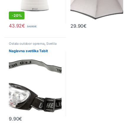
-
20%
43.92
€
29.90
€
54.90
€
Ta izdelek ima več različic. Možn
Ostala outdoor oprema
,
Svetila
Naglavna svetilka Tabit
9.90
€