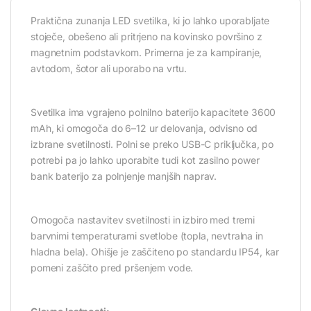
Praktična zunanja LED svetilka, ki jo lahko uporabljate
stoječe, obešeno ali pritrjeno na kovinsko površino z
magnetnim podstavkom. Primerna je za kampiranje,
avtodom, šotor ali uporabo na vrtu.
Svetilka ima vgrajeno polnilno baterijo kapacitete 3600
mAh, ki omogoča do 6–12 ur delovanja, odvisno od
izbrane svetilnosti. Polni se preko USB-C priključka, po
potrebi pa jo lahko uporabite tudi kot zasilno power
bank baterijo za polnjenje manjših naprav.
Omogoča nastavitev svetilnosti in izbiro med tremi
barvnimi temperaturami svetlobe (topla, nevtralna in
hladna bela). Ohišje je zaščiteno po standardu IP54, kar
pomeni zaščito pred pršenjem vode.