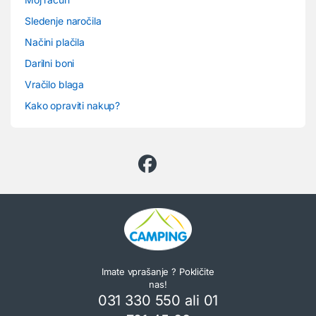
Sledenje naročila
Načini plačila
Darilni boni
Vračilo blaga
Kako opraviti nakup?
Imate vprašanje ? Pokličite
nas!
031 330 550 ali 01