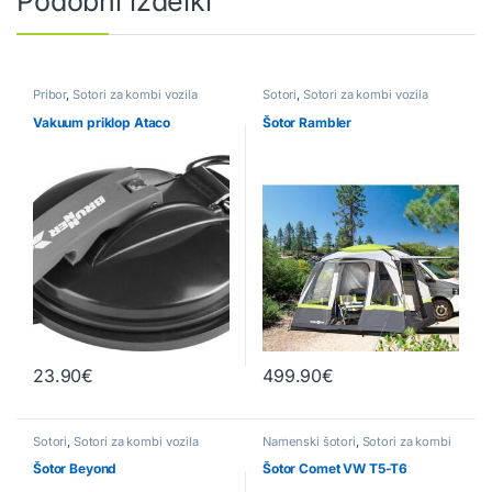
Podobni izdelki
Pribor
,
Šotori za kombi vozila
Šotori
,
Šotori za kombi vozila
Vakuum priklop Ataco
Šotor Rambler
23.90
€
499.90
€
Šotori
,
Šotori za kombi vozila
Namenski šotori
,
Šotori za kombi
vozila
Šotor Beyond
Šotor Comet VW T5-T6