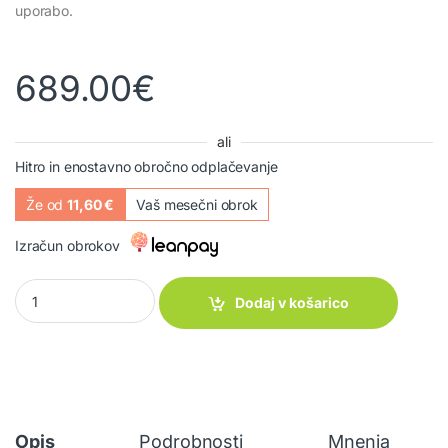
uporabo.
689.00
€
ali
Hitro in enostavno obročno odplačevanje
Že od
11,60 €
Vaš mesečni obrok
Izračun obrokov
Šotor Trouper Auto up quantity
Dodaj v košarico
Opis
Podrobnosti
Mnenja