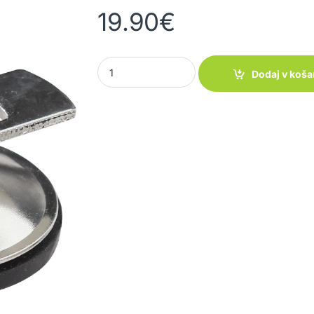
19.90
€
Vakumski čepki CAPTURE quantity
Dodaj v koša