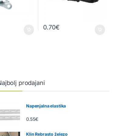
0.70
€
Najbolj prodajani
Napenjalna elastika
0.55
€
Klin Rebrasto železo