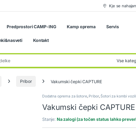
Kje se nahaja
Predprostori CAMP-ING
Kamp oprema
Servis
nki&nasveti
Kontakt
:
Pribor
Vakumski čepki CAPTURE
Dodatna oprema za šotore
,
Pribor
,
Šotori za kombi vozi
Vakumski čepki CAPTURE
Stanje:
Na zalogi (za točen status lahko preve