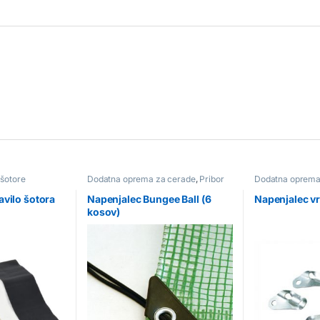
šotore
Dodatna oprema za cerade
,
Pribor
Dodatna oprem
za cerade
,
Doda
šotore
,
Pribor
avilo šotora
Napenjalec Bungee Ball (6
Napenjalec vr
kosov)