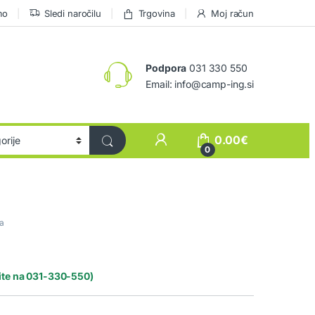
mo
Sledi naročilu
Trgovina
Moj račun
Podpora
031 330 550
Email: info@camp-ing.si
0.00
€
0
la
rite na 031-330-550)