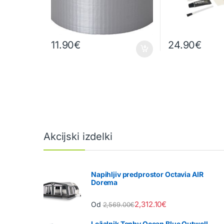
11.90
€
24.90
€
Akcijski izdelki
Napihljiv predprostor Octavia AIR
Dorema
2,312.10
€
Od
2,569.00
€
Ležalnik Tenby Ocean Blue Outwell