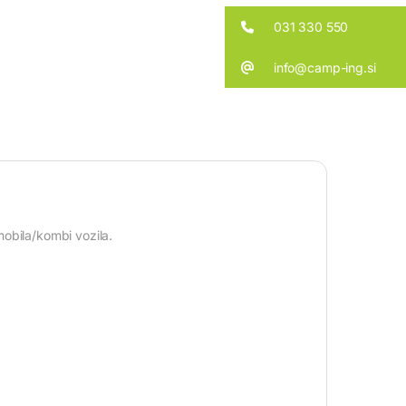
031 330 550
info@camp-ing.si
obila/kombi vozila.