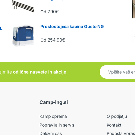
7.90
€
Od
Prostostoječa kabina Gusto NG
5L
254.90
€
Od
rejmite
odlične nasvete in akcije
Camp-ing.si
Kamp oprema
O podjetju
Popravila in servis
Kontakt
Delovni čas
Pogosta vpraš