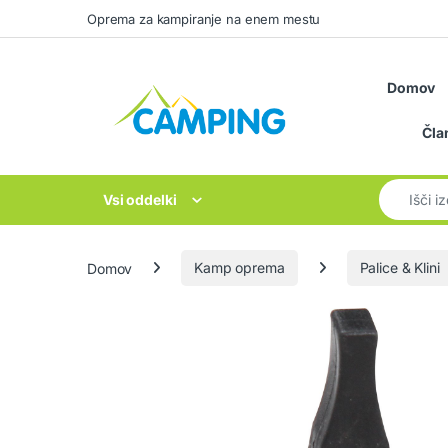
Skip to navigation
Skip to content
Oprema za kampiranje na enem mestu
Domov
Čla
Search for
Vsi oddelki
Domov
Kamp oprema
Palice & Klini