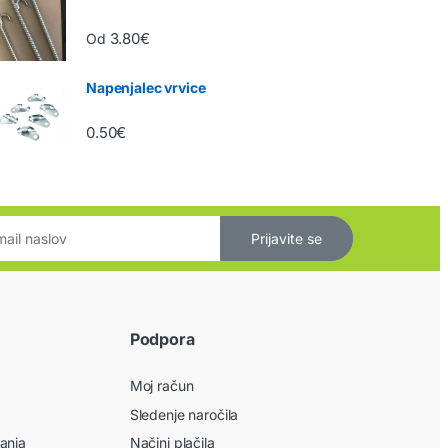
3.80
€
Od
Napenjalec vrvice
0.50
€
Prijavite se
Podpora
Moj račun
Sledenje naročila
anja
Načini plačila