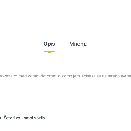
Opis
Mnenja
povezavo med kombi-šotorom in kombijem. Prisesa se na streho avtom
r
,
Šotori za kombi vozila