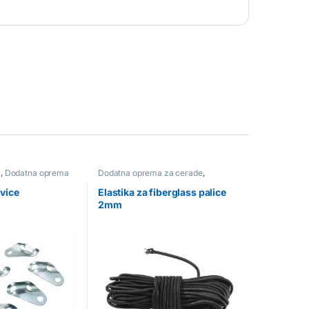
a
,
Dodatna oprema
Dodatna oprema za cerade
,
tna oprema za
Dodatna oprema za šotore
,
Pribor
vice
Elastika za fiberglass palice
2mm