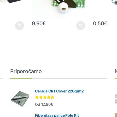
9.90
€
0.50
€
Priporočamo
Cerada CRT Cover 220g/m2
Ocenjeno
12.90
€
Od
5.00
od 5
Fiberglass palice Pole Kit