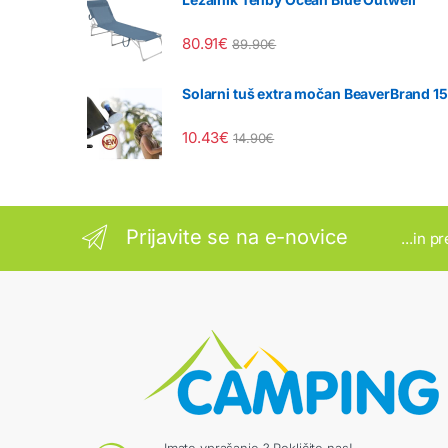
80.91
€
89.90
€
Solarni tuš extra močan BeaverBrand 1
10.43
€
14.90
€
Prijavite se na e-novice
...in p