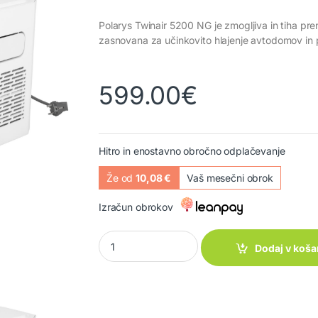
Polarys Twinair 5200 NG je zmogljiva in tiha pr
zasnovana za učinkovito hlajenje avtodomov in po
599.00
€
Hitro in enostavno obročno odplačevanje
Že od
10,08 €
Vaš mesečni obrok
Izračun obrokov
Prenosna klima POLARYS TWINAIR NG 5200 q
Dodaj v koša