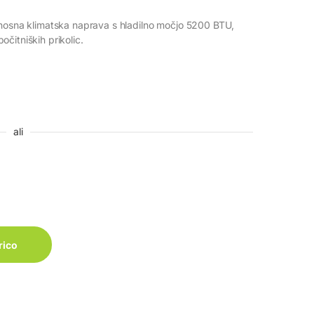
enosna klimatska naprava s hladilno močjo 5200 BTU,
čitniških prikolic.
ali
uantity
rico