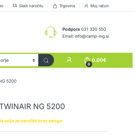
mo
Sledi naročilu
Trgovina
Moj račun
Podpora
031 330 550
Email: info@camp-ing.si
0.00
€
0
 NG 5200
 TWINAIR NG 5200
a voljo za naročilo brez zaloge