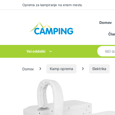
Skip to navigation
Skip to content
Oprema za kampiranje na enem mestu
Domov
Čla
Search for
Vsi oddelki
Domov
Kamp oprema
Elektrika