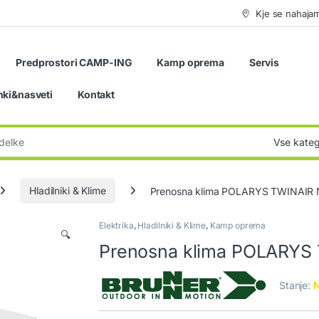
Kje se nahaja
Predprostori CAMP-ING
Kamp oprema
Servis
nki&nasveti
Kontakt
:
Hladilniki & Klime
Prenosna klima POLARYS TWINAIR
Elektrika
,
Hladilniki & Klime
,
Kamp oprema
🔍
Prenosna klima POLARYS
Stanje:
N