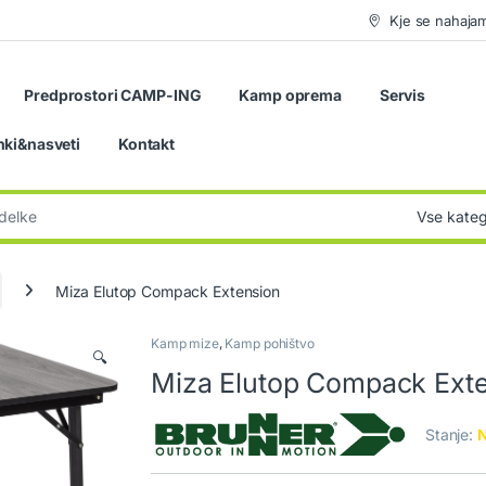
Kje se nahaja
Predprostori CAMP-ING
Kamp oprema
Servis
nki&nasveti
Kontakt
:
Miza Elutop Compack Extension
Kamp mize
,
Kamp pohištvo
🔍
Miza Elutop Compack Ext
Stanje:
N