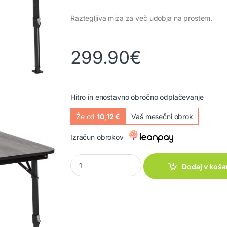
Raztegljiva miza za več udobja na prostem.
299.90
€
Hitro in enostavno obročno odplačevanje
Že od
10,12 €
Vaš mesečni obrok
Izračun obrokov
Miza Elutop Compack Extension quantity
Dodaj v koša