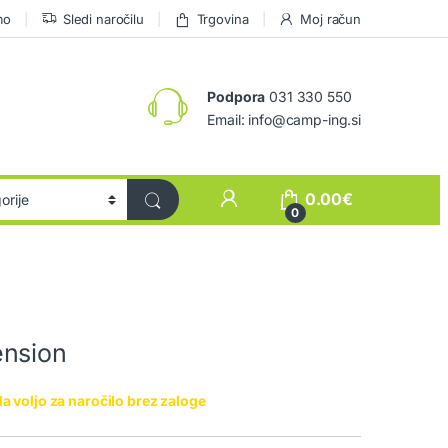
mo
Sledi naročilu
Trgovina
Moj račun
Podpora
031 330 550
Email: info@camp-ing.si
0.00
€
0
ension
a voljo za naročilo brez zaloge