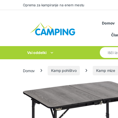
Skip to navigation
Skip to content
Oprema za kampiranje na enem mestu
Domov
Čla
Search for
Vsi oddelki
Domov
Kamp pohištvo
Kamp mize