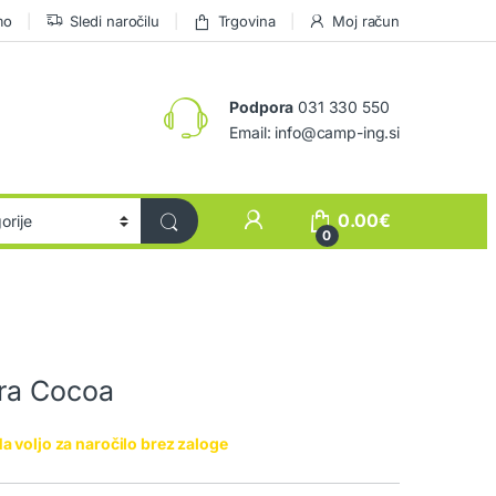
mo
Sledi naročilu
Trgovina
Moj račun
Podpora
031 330 550
Email: info@camp-ing.si
0.00
€
0
rra Cocoa
a voljo za naročilo brez zaloge