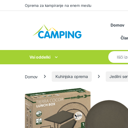
Skip to navigation
Skip to content
Oprema za kampiranje na enem mestu
Domov
Čla
Search for
Vsi oddelki
Domov
Kuhinjska oprema
Jedilni ser