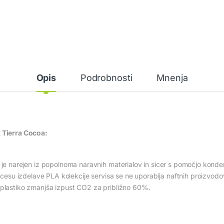
Opis
Podrobnosti
Mnenja
x Tierra Cocoa:
 je narejen iz popolnoma naravnih materialov in sicer s pomočjo kondenz
rocesu izdelave PLA kolekcije servisa se ne uporablja naftnih proizvodov.
 plastiko zmanjša izpust CO2 za približno 60%.