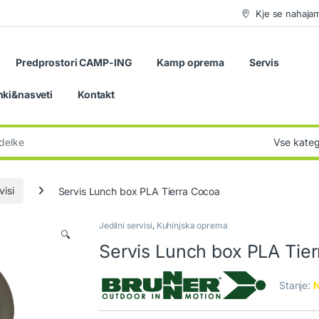
Kje se nahaja
Predprostori CAMP-ING
Kamp oprema
Servis
nki&nasveti
Kontakt
:
visi
Servis Lunch box PLA Tierra Cocoa
Jedilni servisi
,
Kuhinjska oprema
🔍
Servis Lunch box PLA Tie
Stanje:
N