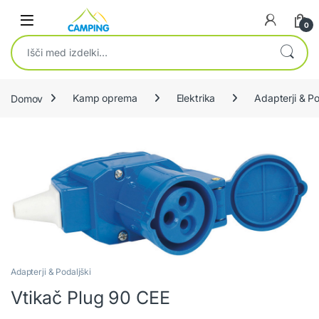
Skip to navigation
Skip to content
0
Išči:
Domov
Kamp oprema
Elektrika
Adapterji & Po
Adapterji & Podaljški
Vtikač Plug 90 CEE