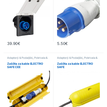
39.90
€
5.50
€
Adapterji & Podaljški
,
Pokrivala &
Adapterji & Podaljški
,
Pokrivala &
Izolacija
Izolacija
Zaščita za kable ELECTRO
Zaščita za kable ELECTRO
SAFE CEE
SAFE