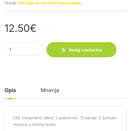
Stanje:
Na voljo za naročilo brez zaloge
12.50
€
Vtikač Plug 90 CEE quantity
Dodaj v košarico
Opis
Mnenja
CEE (nasprotni) vtikač s pokrovom. Tri luknje. S Schuko
vtičnico s hrbtne strani.