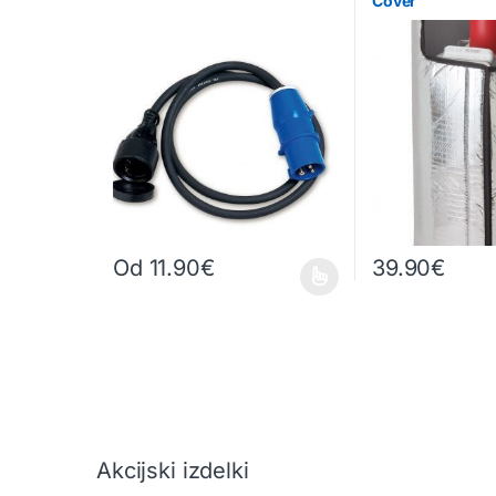
Cover
Od
11.90
€
39.90
€
Ta izdelek ima več različic. Možnosti lahko izberete na
Akcijski izdelki