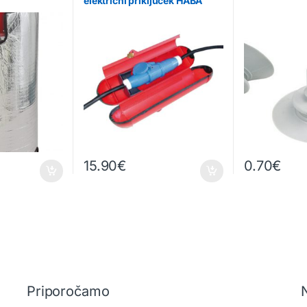
električni priključek HABA
15.90
€
0.70
€
 strani izdelka
Priporočamo