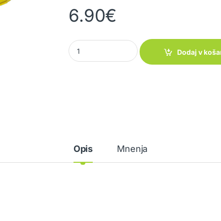
6.90
€
Zaščita za kable ELECTRO SAFE quantity
Dodaj v koša
Opis
Mnenja