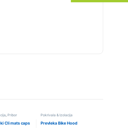
cija
,
Pribor
Pokrivala & Izolacija
i Cli mats caps
Prevleka Bike Hood