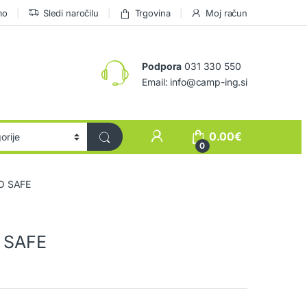
mo
Sledi naročilu
Trgovina
Moj račun
Podpora
031 330 550
Email: info@camp-ing.si
0.00
€
0
RO SAFE
O SAFE