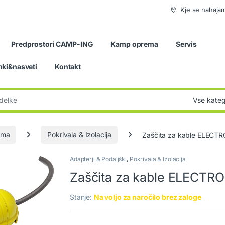
Kje se nahaja
Predprostori CAMP-ING
Kamp oprema
Servis
nki&nasveti
Kontakt
:
ema
Pokrivala & Izolacija
Zaščita za kable ELECT
Adapterji & Podaljški
,
Pokrivala & Izolacija
Zaščita za kable ELECTR
Stanje:
Na voljo za naročilo brez zaloge