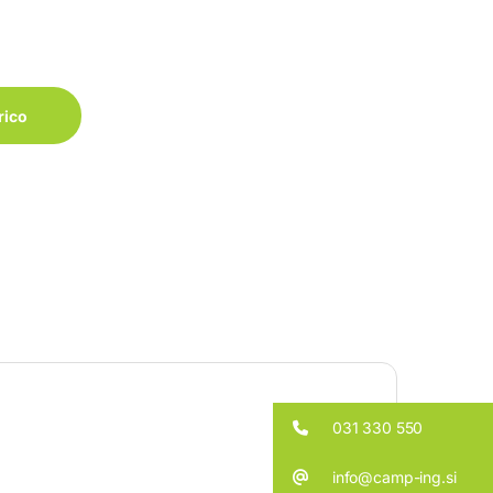
rico
031 330 550
info@camp-ing.si