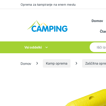
Skip to navigation
Skip to content
Oprema za kampiranje na enem mestu
Domov
Čla
Search for
Vsi oddelki
Domov
Kamp oprema
Zaščitna opr