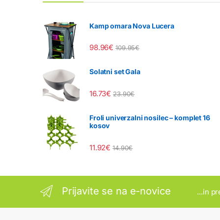
Kamp omara Nova Lucera
98.96
€
109.95
€
Solatni set Gala
16.73
€
23.90
€
Froli univerzalni nosilec – komplet 16
kosov
11.92
€
14.90
€
Prijavite se na e-novice
...in p