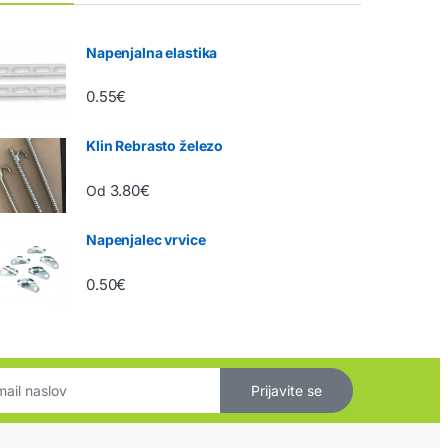
Napenjalna elastika
0.55
€
Klin Rebrasto železo
3.80
€
Od
Napenjalec vrvice
0.50
€
Prijavite se