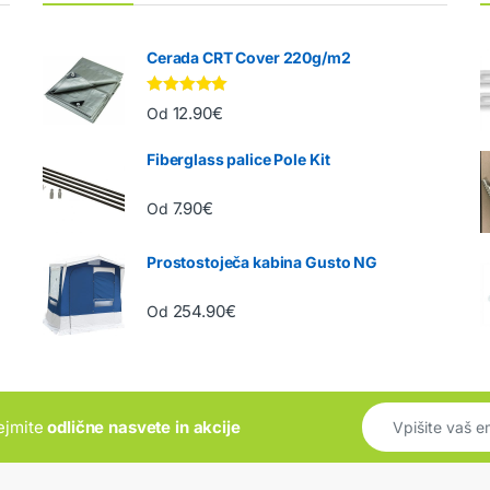
Cerada CRT Cover 220g/m2
Ocenjeno
12.90
€
Od
5.00
od 5
Fiberglass palice Pole Kit
7.90
€
Od
Prostostoječa kabina Gusto NG
254.90
€
Od
rejmite
odlične nasvete in akcije