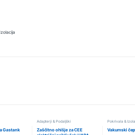
Izolacija
a
Adapterji & Podaljški
Pokrivala & Izola
ka Gastank
Zaščitno ohišje za CEE
Vakumski čepk