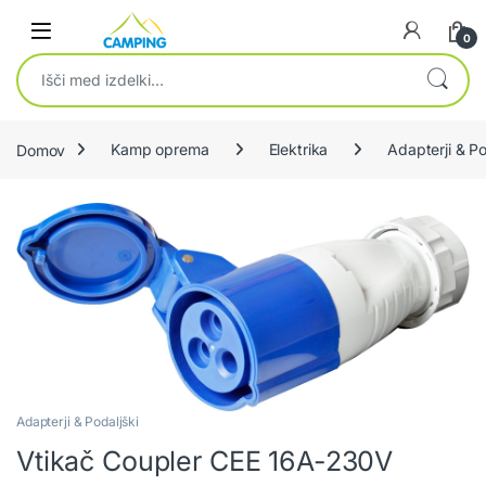
Skip to navigation
Skip to content
0
Išči:
Domov
Kamp oprema
Elektrika
Adapterji & Po
Adapterji & Podaljški
Vtikač Coupler CEE 16A-230V