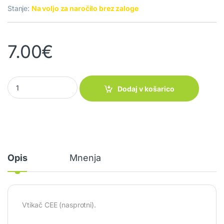
Stanje:
Na voljo za naročilo brez zaloge
7.00
€
Vtikač Coupler CEE 16A-230V quantity
Dodaj v košarico
Opis
Mnenja
Vtikač CEE (nasprotni).