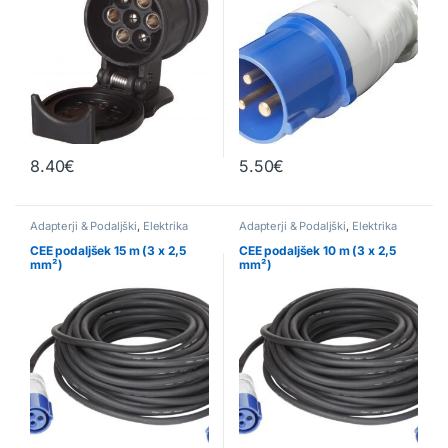
8.40
€
5.50
€
Adapterji & Podaljški
,
Elektrika
Adapterji & Podaljški
,
Elektrika
CEE podaljšek 15 m (3 x 2,5
CEE podaljšek 10 m (3 x 2,5
mm²)
mm²)