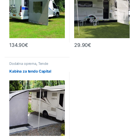
134.90
€
29.90
€
Dodatna oprema
,
Tende
Kabina za tendo Capital