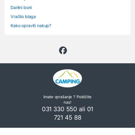
Darilni boni
Vračilo blaga
Kako opraviti nakup?
Imate vprašanje ? Pokličite
nas!
031 330 550 ali 01
721 45 88