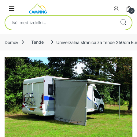
Skip to navigation
Skip to content
0
Išči:
Domov
Tende
Univerzalna stranica za tende 250cm Euro
🔍