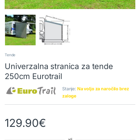
Tende
Univerzalna stranica za tende
250cm Eurotrail
Stanje:
Na voljo za naročilo brez
zaloge
129.90
€
ali