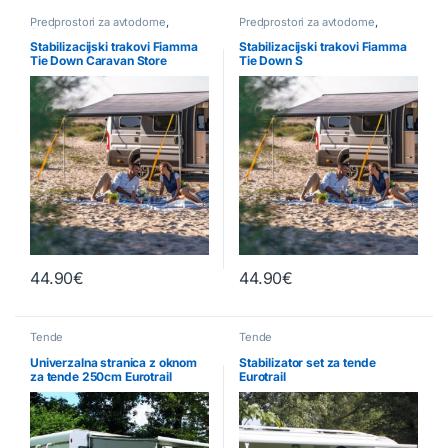
Predprostori za avtodome
,
Predprostori za avtodome
,
Senčniki & Ostale dodelave
,
Senčniki & Ostale dodelave
,
Tende
Tende
Stabilizacijski trakovi Fiamma
Stabilizacijski trakovi Fiamma
Tie Down Caravan Store
Tie Down S
44.90
€
44.90
€
Tende
Tende
Univerzalna stranica z oknom
Stabilizator set za tende
za tende 250cm Eurotrail
Eurotrail