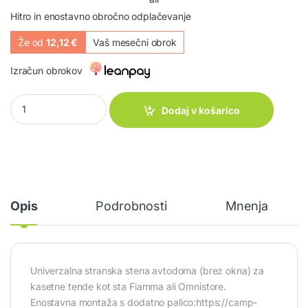
Hitro in enostavno obročno odplačevanje
Že od
12,12 €
Vaš mesečni obrok
Izračun obrokov
Univerzalna stranica za tende 250cm Eurotrail quantity
Dodaj v košarico
Opis
Podrobnosti
Mnenja
Univerzalna stranska stena avtodoma (brez okna) za
kasetne tende kot sta Fiamma ali Omnistore.
Enostavna montaža s dodatno palico:https://camp-