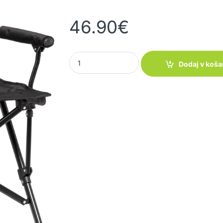
46.90
€
Stol Cruiser quantity
Dodaj v koša