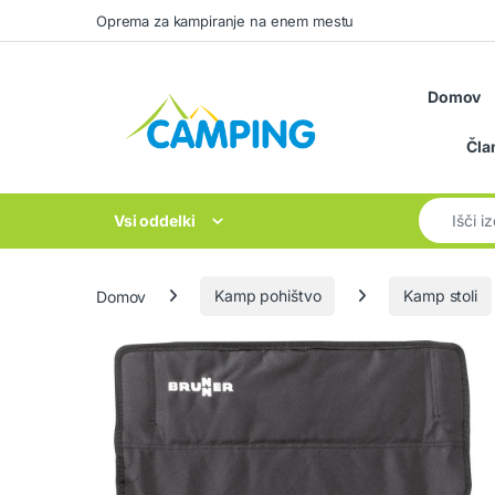
Skip to navigation
Skip to content
Oprema za kampiranje na enem mestu
Domov
Čla
Search for
Vsi oddelki
Domov
Kamp pohištvo
Kamp stoli