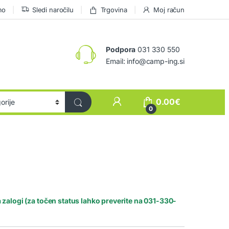
mo
Sledi naročilu
Trgovina
Moj račun
Podpora
031 330 550
Email: info@camp-ing.si
0.00
€
0
 zalogi (za točen status lahko preverite na 031-330-