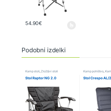
54.90
€
Ta izdelek ima več različic. Možnosti lahko izberete na
Podobni izdelki
Kamp stoli
,
Zložljivi stoli
Kamp pohištvo
,
Kamp
Stol Raptor NG 2.0
Stol Crespo AL/