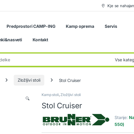
Kje se nahaja
Predprostori CAMP-ING
Kamp oprema
Servis
nki&nasveti
Kontakt
:
Zložljivi stoli
Stol Cruiser
Kamp stoli
,
Zložljivi stoli
🔍
Stol Cruiser
Stanje:
Na
550)