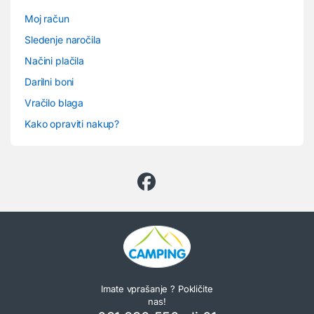
Moj račun
Sledenje naročila
Načini plačila
Darilni boni
Vračilo blaga
Kako opraviti nakup?
Imate vprašanje ? Pokličite
nas!