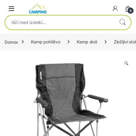
Skip to navigation
Skip to content
0
Išči:
Domov
Kamp pohištvo
Kamp stoli
Zložljivi stol
🔍