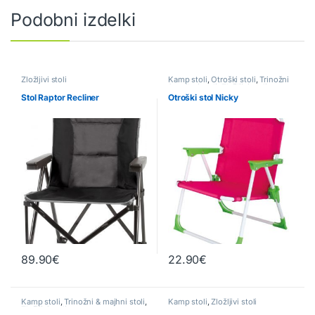
Podobni izdelki
Zložljivi stoli
Kamp stoli
,
Otroški stoli
,
Trinožni
& majhni stoli
,
Zložljivi stoli
Stol Raptor Recliner
Otroški stol Nicky
89.90
€
22.90
€
Ta izdelek ima več različic. Možn
Kamp stoli
,
Trinožni & majhni stoli
,
Kamp stoli
,
Zložljivi stoli
Zložljivi stoli