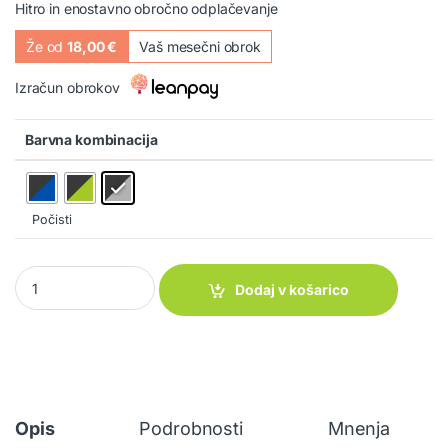
Hitro in enostavno obročno odplačevanje
Že od
18,00 €
Vaš mesečni obrok
Izračun obrokov
Barvna kombinacija
Počisti
Stol Raptor Classic quantity
Dodaj v košarico
Opis
Podrobnosti
Mnenja