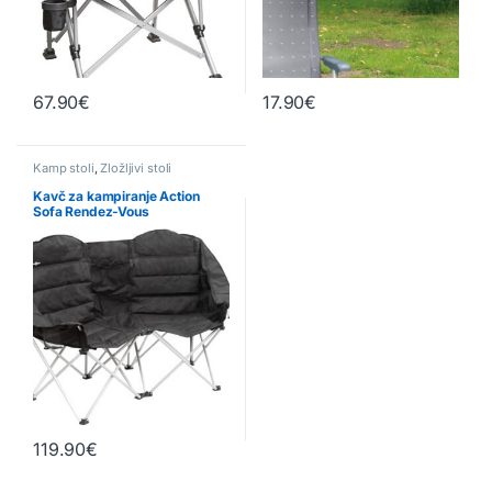
67.90
€
17.90
€
Ta izdelek ima več različic. Možn
Kamp stoli
,
Zložljivi stoli
Kavč za kampiranje Action
Sofa Rendez-Vous
119.90
€