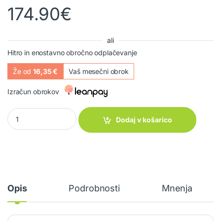
174.90
€
ali
Hitro in enostavno obročno odplačevanje
Že od
16,35 €
Vaš mesečni obrok
Izračun obrokov
Stol Crespo AL/237 Deluxe quantity
Dodaj v košarico
Opis
Podrobnosti
Mnenja