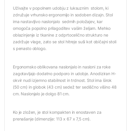
Uživajte v popolnem udobju z luksuznim stolom, ki
združuje vrhunsko ergonomijo in sodoben dizajn. Stol
ima nastavljivo naslonjalo sedmih položajev, kar
omogoča popolno prilagoditev vašim željam. Mehko
oblazinjenje iz tkanine z odprtocelično strukturo ne
zadržuje vlage, zato se stol hitreje suši kot običajni stoli
s penasto oblogo.
Ergonomsko oblikovana naslonjalo in nasloni za roke
zagotavljajo dodatno podporo in udobje. Anodiziran H-
okvir nudi izjemno stabilnost in trdnost. Stol ima širok
(50 cm) in globok (43 cm) sedež ter sediščno višino 48
cm. Naslonjalo je dolgo 81 cm.
Ko je zložen, je stol kompakten in enostaven za
prenašanje (dimenzije: 113 x 67 x 7,5 cm).