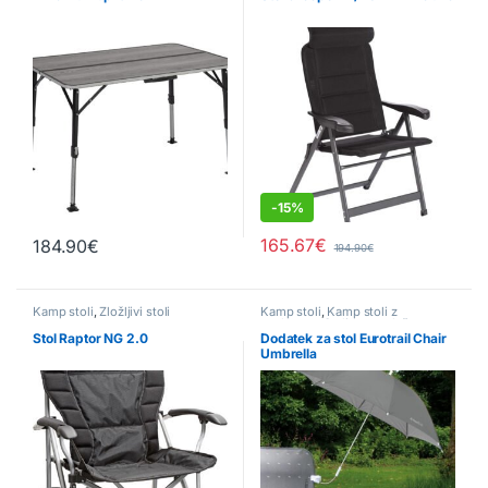
-
15%
165.67
€
184.90
€
194.90
€
Kamp stoli
,
Zložljivi stoli
Kamp stoli
,
Kamp stoli z
naslonom
,
Stoli za na plažo
Stol Raptor NG 2.0
Dodatek za stol Eurotrail Chair
Umbrella