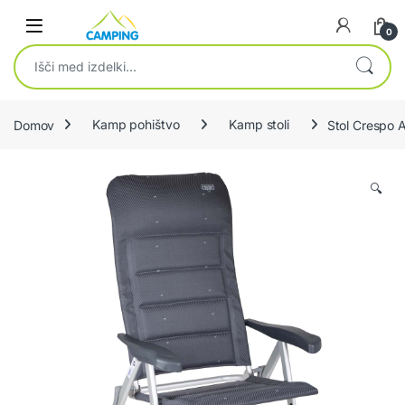
Skip to navigation
Skip to content
0
Išči:
Domov
Kamp pohištvo
Kamp stoli
Stol Crespo 
🔍