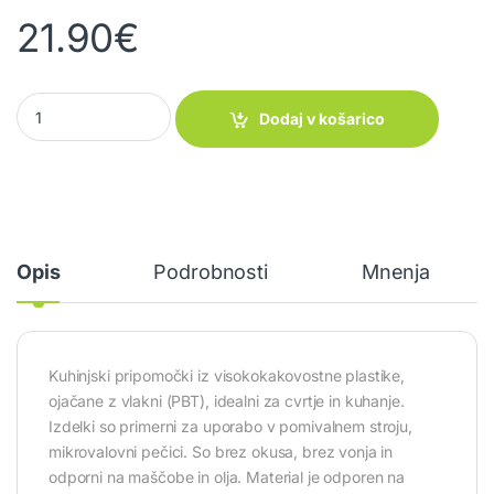
21.90
€
Set pripomočkov za kuhanje Waca quantity
Dodaj v košarico
Opis
Podrobnosti
Mnenja
Kuhinjski pripomočki iz visokokakovostne plastike,
ojačane z vlakni (PBT), idealni za cvrtje in kuhanje.
Izdelki so primerni za uporabo v pomivalnem stroju,
mikrovalovni pečici. So brez okusa, brez vonja in
odporni na maščobe in olja. Material je odporen na