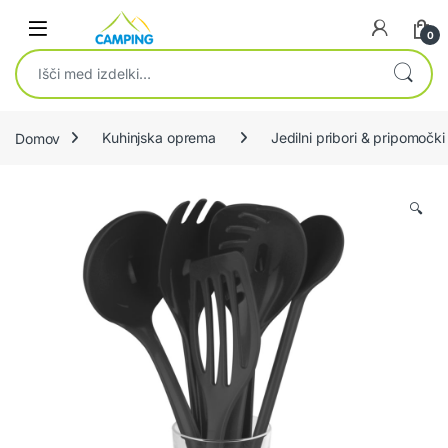
Skip to navigation
Skip to content
0
Išči:
Domov
Kuhinjska oprema
Jedilni pribori & pripomočki
🔍