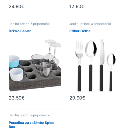
24.90
€
12.90
€
Jedilni pribori & pripomočki
Jedilni pribori & pripomočki
Držalo Salvar
Pribor Delice
23.50
€
29.90
€
Ta izdelek ima več različic. Možn
Jedilni pribori & pripomočki
Posodica za začimbe Spice
Box