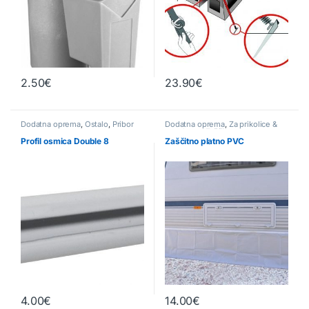
2.50
€
23.90
€
Ta izdelek ima več različic. Možnosti lahko izberete na strani izd
Dodatna oprema
,
Ostalo
,
Pribor
Dodatna oprema
,
Za prikolice &
avtodome
,
Zaščitna oprema
Profil osmica Double 8
Zaščitno platno PVC
4.00
€
14.00
€