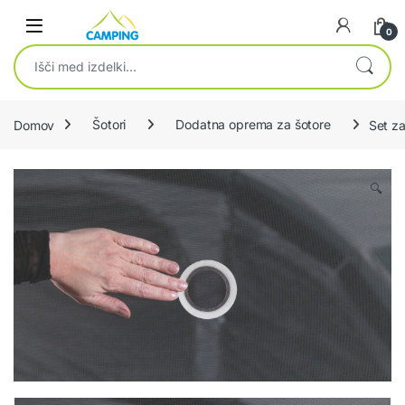
Skip to navigation
Skip to content
0
Išči:
Domov
Šotori
Dodatna oprema za šotore
Set za
🔍