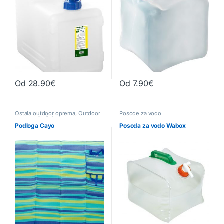
Od
28.90
€
Od
7.90
€
Ta izdelek ima več različic. Možnosti lahko izberete na strani izd
Ta izdelek ima več različic. Možn
Ostala outdoor oprema
,
Outdoor
Posode za vodo
oprema
,
Plažni program
Podloga Cayo
Posoda za vodo Wabox