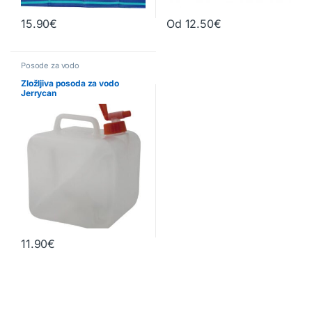
15.90
€
Od
12.50
€
Ta izdelek ima več različic. Možn
Posode za vodo
Zložljiva posoda za vodo
Jerrycan
11.90
€