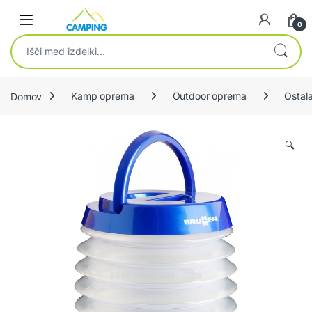
Skip to navigation
Skip to content
0
Išči:
Domov
Kamp oprema
Outdoor oprema
Ostal
🔍