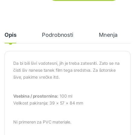
Opis
Podrobnosti
Mnenja
Da bi bili šivi vodotesni, jih je treba zatesniti.
Zato se na
čisti šiv nanese tanek film tega sredstva.
Za šotorske
šive, pakirne vrečke itd.
Vsebina / prostornina:
100 ml
Velikost pakiranja: 39 × 57 × 84 mm
Ni primeren za PVC materiale.