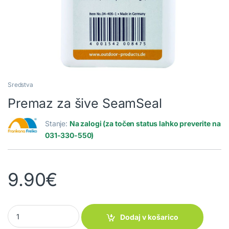
Sredstva
Premaz za šive SeamSeal
Stanje:
Na zalogi (za točen status lahko preverite na
031-330-550)
9.90
€
Premaz za šive SeamSeal quantity
Dodaj v košarico