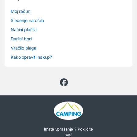
Moj račun
Sledenje naročila
Načini plačila
Darilni boni
Vračilo blaga
Kako opraviti nakup?
Imate vprašanje ? Pokličite
nas!