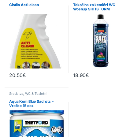
pripomočki
Čistilo Acti-clean
Tekočina za kemični WC
Woshup SHITSTORM
20.50
€
18.90
€
Sredstva
,
WC & Toaletni
pripomočki
Aqua Kem Blue Sachets –
Vrečke 15 doz