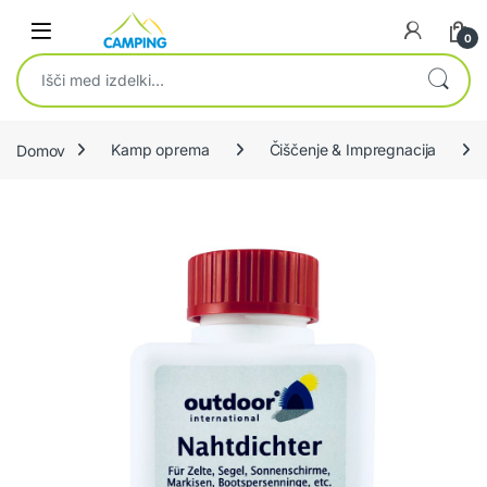
Skip to navigation
Skip to content
0
Išči:
Domov
Kamp oprema
Čiščenje & Impregnacija