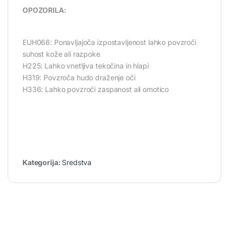
OPOZORILA:
EUH066: Ponavljajoča izpostavljenost lahko povzroči
suhost kože ali razpoke
H225: Lahko vnetljiva tekočina in hlapi
H319: Povzroča hudo draženje oči
H336: Lahko povzroči zaspanost ali omotico
Kategorija:
Sredstva