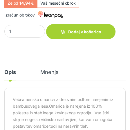
Že od
14,94 €
Vaš mesečni obrok
Izračun obrokov
Omara Mercury Cross HS SQ quantity
Dodaj v košarico
Opis
Mnenja
Večnamenska omarica z delovnim pultom narejenim iz
bambusovega lesa.Omarica je narejena iz 100%
poliestra in stabilnega kovinskega ogrodja. Vse štiri
stojne noge so višinsko nastavljive, kar vam omogoča
postavitev omarice tudi na neravnih tleh.