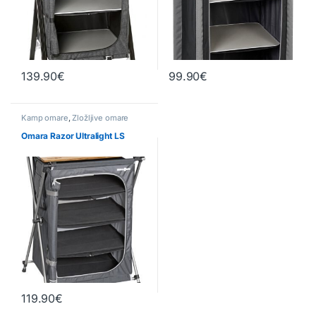
139.90
€
99.90
€
Kamp omare
,
Zložljive omare
Omara Razor Ultralight LS
119.90
€