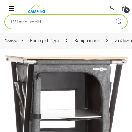
Skip to navigation
Skip to content
0
Išči:
Domov
Kamp pohištvo
Kamp omare
Zložljive
🔍