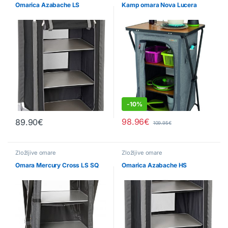
Omarica Azabache LS
Kamp omara Nova Lucera
-
10%
98.96
€
89.90
€
109.95
€
Zložljive omare
Zložljive omare
Omara Mercury Cross LS SQ
Omarica Azabache HS