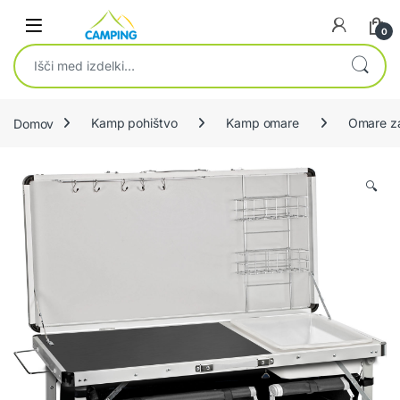
Skip to navigation
Skip to content
0
Išči:
Domov
Kamp pohištvo
Kamp omare
Omare z
🔍