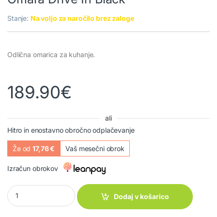
Stanje:
Na voljo za naročilo brez zaloge
Odlična omarica za kuhanje.
189.90
€
ali
Hitro in enostavno obročno odplačevanje
Že od
17,76 €
Vaš mesečni obrok
Izračun obrokov
Omara Drive In Black quantity
Dodaj v košarico