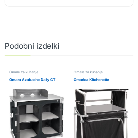
Podobni izdelki
Omare za kuhanje
Omare za kuhanje
Omara Azabache Daily CT
Omarica Kitchenette