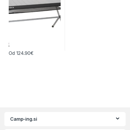
Od
124.90
€
Ta izdelek ima več različic. Možnosti lahko izberete na strani izd
Camp-ing.si