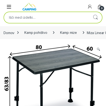
Skip to navigation
Skip to content
0
Išči:
Domov
Kamp pohištvo
Kamp mize
Miza Linear
🔍