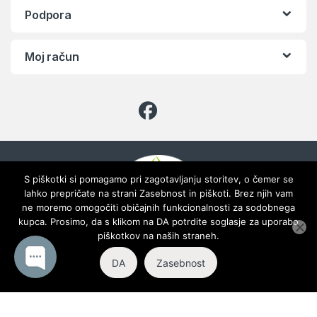
Podpora
Moj račun
S piškotki si pomagamo pri zagotavljanju storitev, o čemer se
lahko prepričate na strani Zasebnost in piškoti. Brez njih vam
ne moremo omogočiti običajnih funkcionalnosti za sodobnega
Imate vprašanje ? Pokličite
kupca. Prosimo, da s klikom na DA potrdite soglasje za uporabo
nas!
piškotkov na naših straneh.
031 330 550 ali 01
DA
Zasebnost
721 45 88