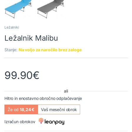
Ležalniki
Ležalnik Malibu
Stanje:
Na voljo za naročilo brez zaloge
99.90
€
ali
Hitro in enostavno obročno odplačevanje
Že od
18,24 €
Vaš mesečni obrok
Izračun obrokov