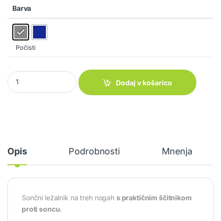
Barva
Počisti
Ležalnik Malibu quantity
Dodaj v košarico
Opis
Podrobnosti
Mnenja
Sončni ležalnik na treh nogah
s praktičnim ščitnikom
proti soncu
.