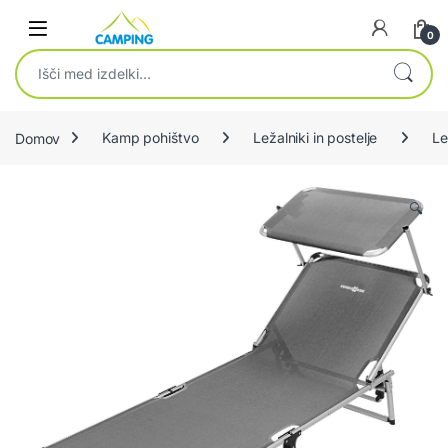
Skip to navigation
Skip to content
0
Išči:
Domov
Kamp pohištvo
Ležalniki in postelje
Le
🔍