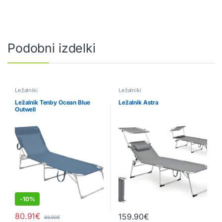
Podobni izdelki
Ležalniki
Ležalniki
Ležalnik Tenby Ocean Blue
Ležalnik Astra
Outwell
-
10%
80.91
€
159.90
€
89.90
€