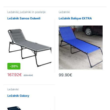
Ležalniki
,
Ležalniki in postelje
Ležalniki
Ležalnik Samoa Outwell
Ležalnik Balique EXTRA
-
20%
167.92
€
99.90
€
209.90
€
Ležalniki
Ležalnik Galaxy