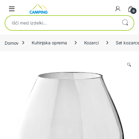
Skip to navigation
Skip to content
0
Išči:
Domov
Kuhinjska oprema
Kozarci
Set kozarc
🔍