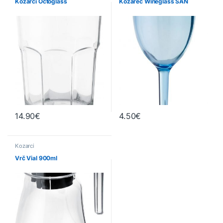
Kozarci Octoglass
Kozarec Wineglass SAN
14.90
€
4.50
€
Kozarci
Vrč Vial 900ml