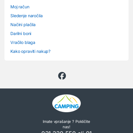
Moj račun
Sledenje naročila
Načini plačila
Darilni boni
Vračilo blaga
Kako opraviti nakup?
Imate vprašanje ? Pokličite
nas!