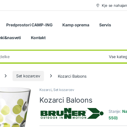
Kje se nahaja
Predprostori CAMP-ING
Kamp oprema
Servis
nki&nasveti
Kontakt
:
Set kozarcev
Kozarci Baloons
Kozarci
,
Set kozarcev
Kozarci Baloons
Stanje:
Na
550)