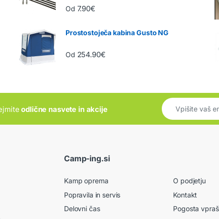
7.90
€
Od
Prostostoječa kabina Gusto NG
254.90
€
Od
rejmite
odlične nasvete in akcije
Camp-ing.si
Kamp oprema
O podjetju
Popravila in servis
Kontakt
Delovni čas
Pogosta vpraš