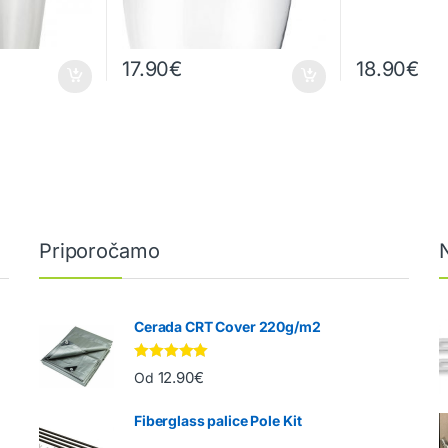
17.90
€
18.90
€
Priporočamo
Cerada CRT Cover 220g/m2
Ocenjeno
12.90
€
Od
5.00
od 5
Fiberglass palice Pole Kit