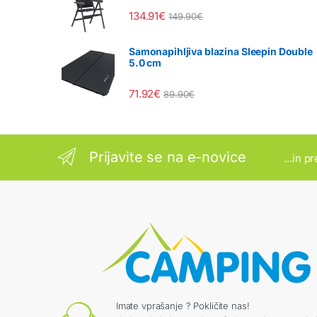
134.91
€
149.90
€
Samonapihljiva blazina Sleepin Double
5.0 cm
71.92
€
89.90
€
Prijavite se na e-novice
...in p
Imate vprašanje ? Pokličite nas!