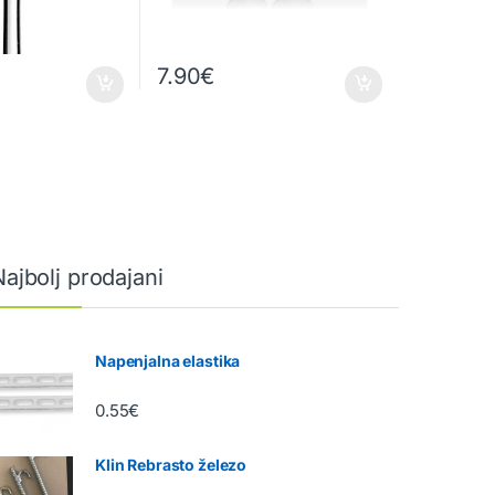
7.90
€
Najbolj prodajani
Napenjalna elastika
0.55
€
Klin Rebrasto železo