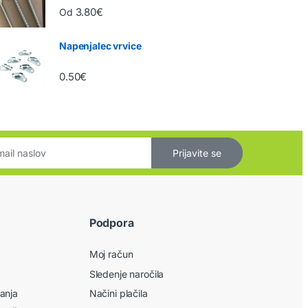
3.80
€
Od
Napenjalec vrvice
0.50
€
Prijavite se
Podpora
Moj račun
Sledenje naročila
anja
Načini plačila