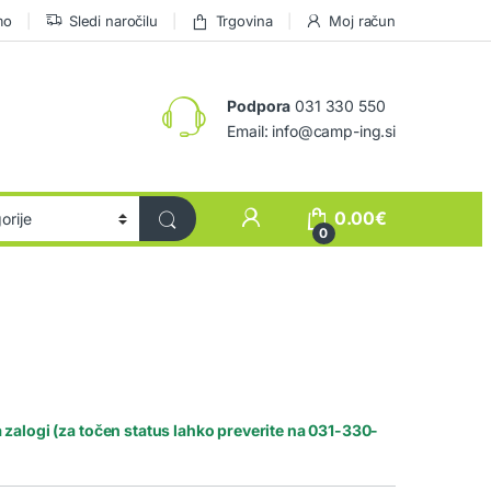
mo
Sledi naročilu
Trgovina
Moj račun
Podpora
031 330 550
Email: info@camp-ing.si
0.00
€
0
 zalogi (za točen status lahko preverite na 031-330-