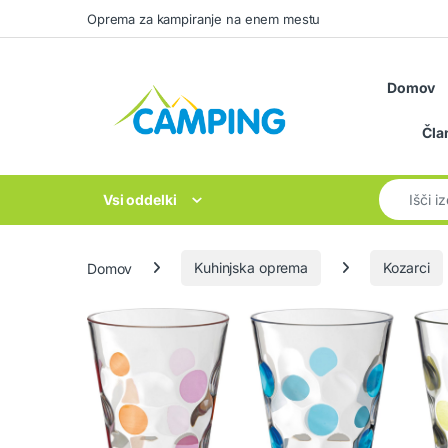
Skip to navigation
Skip to content
Oprema za kampiranje na enem mestu
Domov
Čla
Search for
Vsi oddelki
Domov
Kuhinjska oprema
Kozarci