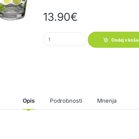
13.90
€
Kozarci Baloons quantity
Dodaj v koša
Opis
Podrobnosti
Mnenja