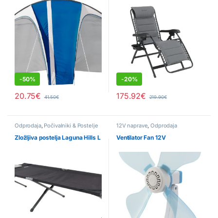
-
50%
-
20%
20.75
€
175.92
€
41.50
€
219.90
€
Odprodaja
,
Počivalniki & Postelje
12V naprave
,
Odprodaja
Zložljiva postelja Laguna Hills L
Ventilator Fan 12V