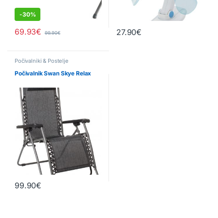
-
30%
69.93
€
27.90
€
99.90
€
Počivalniki & Postelje
Počivalnik Swan Skye Relax
99.90
€