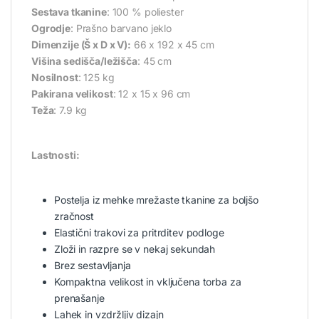
Sestava tkanine
: 100 % poliester
Ogrodje
: Prašno barvano jeklo
Dimenzije (Š x D x V):
66 x 192 x 45 cm
Višina sedišča/ležišča
: 45 cm
Nosilnost
: 125 kg
Pakirana velikost
: 12 x 15 x 96 cm
Teža
: 7.9 kg
Lastnosti:
Postelja iz mehke mrežaste tkanine za boljšo
zračnost
Elastični trakovi za pritrditev podloge
Zloži in razpre se v nekaj sekundah
Brez sestavljanja
Kompaktna velikost in vključena torba za
prenašanje
Lahek in vzdržljiv dizajn