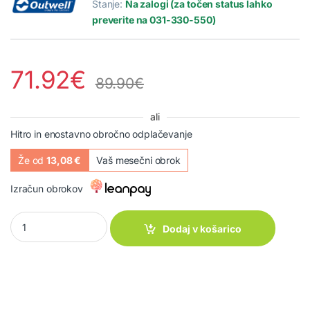
Stanje:
Na zalogi (za točen status lahko
preverite na 031-330-550)
71.92
€
89.90
€
ali
Hitro in enostavno obročno odplačevanje
Že od
13,08 €
Vaš mesečni obrok
Izračun obrokov
Kamp postelja Posadas Single quantity
Dodaj v košarico