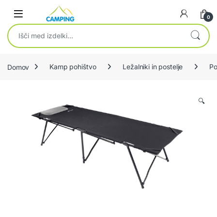
Skip to navigation
Skip to content
0
Išči:
Domov
Kamp pohištvo
Ležalniki in postelje
Po
🔍