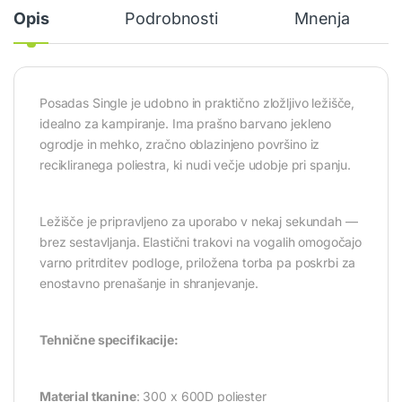
Opis
Podrobnosti
Mnenja
Posadas Single je udobno in praktično zložljivo ležišče,
idealno za kampiranje. Ima prašno barvano jekleno
ogrodje in mehko, zračno oblazinjeno površino iz
recikliranega poliestra, ki nudi večje udobje pri spanju.
Ležišče je pripravljeno za uporabo v nekaj sekundah —
brez sestavljanja. Elastični trakovi na vogalih omogočajo
varno pritrditev podloge, priložena torba pa poskrbi za
enostavno prenašanje in shranjevanje.
Tehnične specifikacije:
Material tkanine
: 300 x 600D poliester