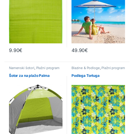
9.90
€
49.90
€
Namenski šotori
,
Plažni program
Blazine & Podloge
,
Plažni program
Šotor za na plažo Palma
Podloga Tortuga