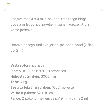
Ponjava meri 4 x 4 m iz lahkega, trpežnega blaga, ki
dodaja prilagodljivo zavetje, ki ga je mogoče hitro in
varno postaviti.
Dobava obsega tudi dve jekleni pokončni palici (višina
do: 2 m).
Vrsta šotora
: ponjava
Platno
: 190T poliester PU prevlečen
Hidrostatični dvig
: 3000 mm
Teža
: 3 kg
Sestava tekstilnih vlaken
: 100% poliester
Velikost paketa
: 62 x 10 cm
Palice
: 2 pokončni jekleni palici 19 mm (višina 2 m)