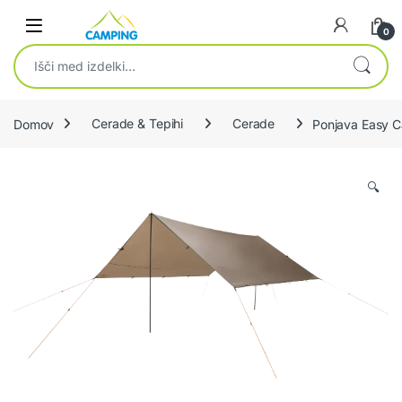
Skip to navigation
Skip to content
0
Išči:
Domov
Cerade & Tepihi
Cerade
Ponjava Easy 
🔍