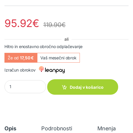
95.92
€
119.90
€
ali
Hitro in enostavno obročno odplačevanje
Že od
17,50 €
Vaš mesečni obrok
Izračun obrokov
Ponjava Easy Camp Totak 4x4 quantity
Dodaj v košarico
Opis
Podrobnosti
Mnenja