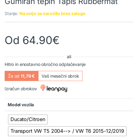
Gumiran tepih Tapis Rubbermat
Stanje:
Na voljo za naročilo brez zaloge
Od
64.90
€
ali
Hitro in enostavno obročno odplačevanje
Že od
11,79 €
Vaš mesečni obrok
Izračun obrokov
Model vozila
Ducato/Citroen
Transport VW T5 2004--> / VW T6 2015-12/2019