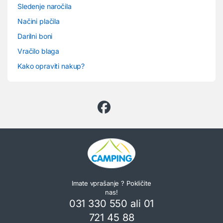
Sledenje naročila
Načini plačila
Darilni boni
Vračilo blaga
Kako opraviti nakup?
Imate vprašanje ? Pokličite
nas!
031 330 550 ali 01
721 45 88