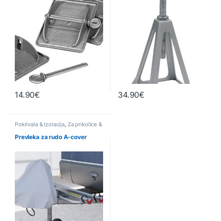
14.90
€
34.90
€
Pokrivala & Izolacija
,
Za prikolice &
avtodome
Prevleka za rudo A-cover