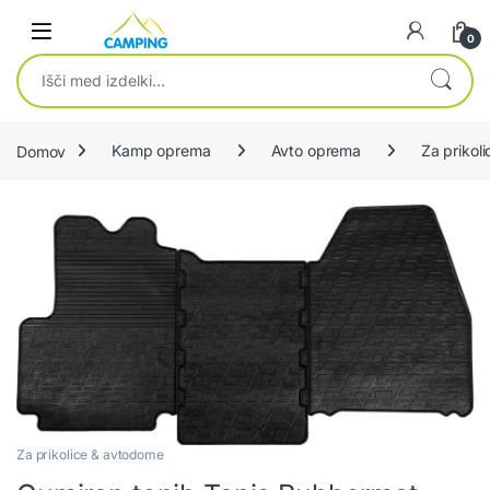
Skip to navigation
Skip to content
0
Išči:
Domov
Kamp oprema
Avto oprema
Za prikol
Za prikolice & avtodome