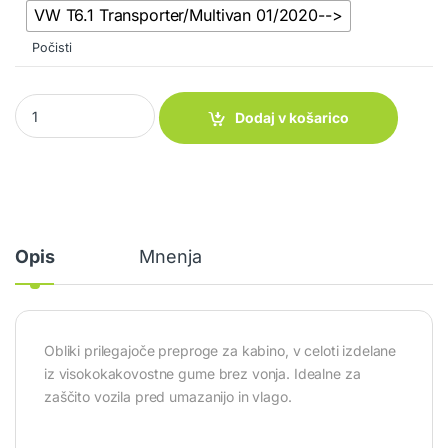
VW T6.1 Transporter/Multivan 01/2020-->
Počisti
Gumiran tepih Tapis Rubbermat quantity
Dodaj v košarico
Opis
Mnenja
Obliki prilegajoče preproge za kabino, v celoti izdelane
iz visokokakovostne gume brez vonja. Idealne za
zaščito vozila pred umazanijo in vlago.