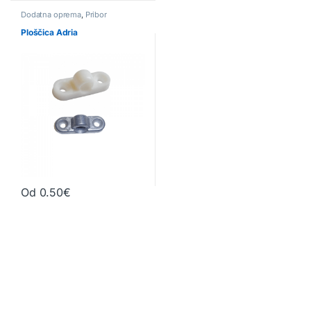
Dodatna oprema
,
Pribor
Ploščica Adria
Od
0.50
€
Ta izdelek ima več različic. Možnosti lahko izberete na strani izd