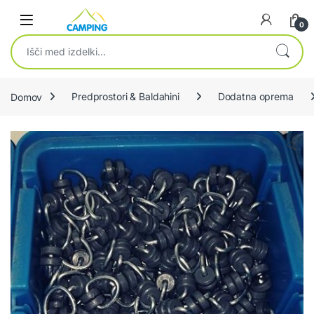
Skip to navigation
Skip to content
0
Išči:
Domov
Predprostori & Baldahini
Dodatna oprema
🔍