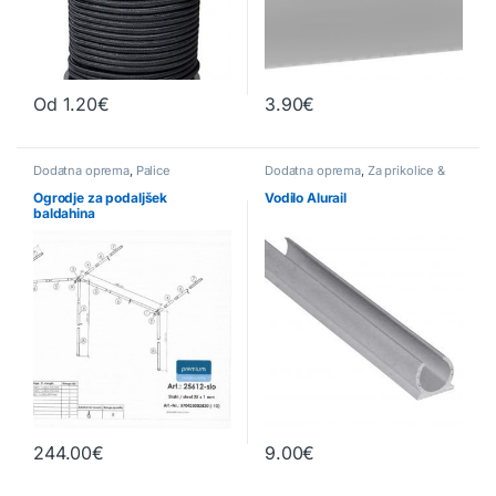
Od
1.20
€
3.90
€
Ta izdelek ima več različic. Možnosti lahko izberete na strani izd
Dodatna oprema
,
Palice
Dodatna oprema
,
Za prikolice &
avtodome
Ogrodje za podaljšek
Vodilo Alurail
baldahina
244.00
€
9.00
€