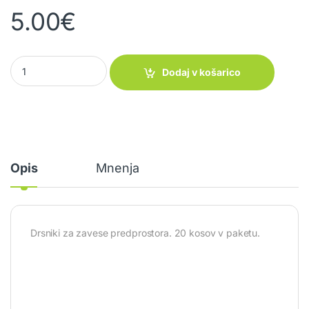
5.00
€
Drsniki za zavese predprostora quantity
Dodaj v košarico
Opis
Mnenja
Drsniki za zavese predprostora. 20 kosov v paketu.