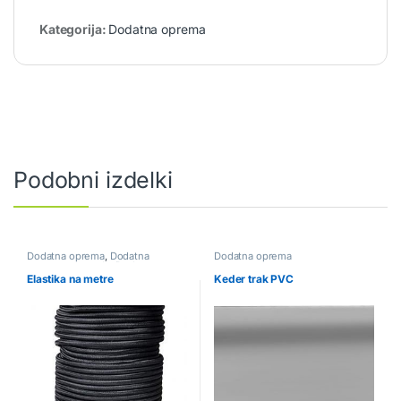
Kategorija:
Dodatna oprema
Podobni izdelki
Dodatna oprema
,
Dodatna
Dodatna oprema
oprema za cerade
,
Dodatna
oprema za paviljone
,
Dodatna
Elastika na metre
Keder trak PVC
oprema za šotore
,
Pribor