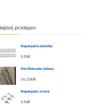
Najbolj prodajani
Napenjalna elastika
0.55
€
Klin Rebrasto železo
3.80
€
Od
Napenjalec vrvice
0.50
€