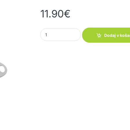
11.90
€
Zložljivi odcejalnik Colander Collaps quantity
Dodaj v koša