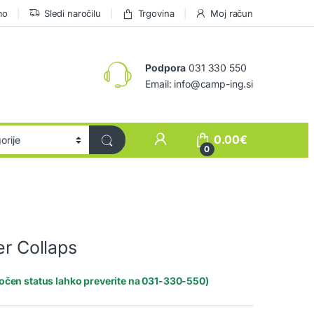
mo
Sledi naročilu
Trgovina
Moj račun
Podpora
031 330 550
Email: info@camp-ing.si
0.00
€
0
er Collaps
točen status lahko preverite na 031-330-550)