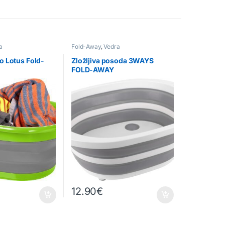
a
Fold-Away
,
Vedra
ro Lotus Fold-
Zložljiva posoda 3WAYS
FOLD-AWAY
12.90
€