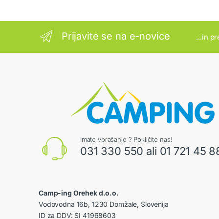
Prijavite se na e-novice
...in p
Imate vprašanje ? Pokličite nas!
031 330 550 ali 01 721 45 8
Camp-ing Orehek d.o.o.
Vodovodna 16b, 1230 Domžale, Slovenija
ID za DDV: SI 41968603