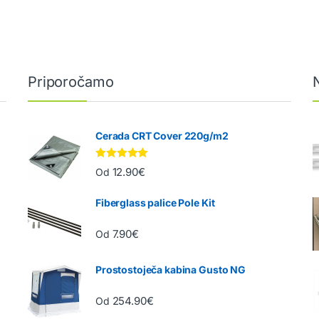
Priporočamo
Cerada CRT Cover 220g/m2
Ocenjeno
12.90
€
Od
5.00
od 5
Fiberglass palice Pole Kit
7.90
€
Od
Prostostoječa kabina Gusto NG
254.90
€
Od