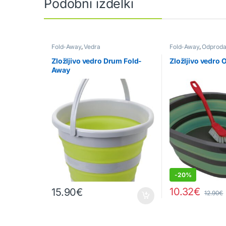
Podobni izdelki
Fold-Away
,
Vedra
Fold-Away
,
Odproda
Zložljivo vedro Drum Fold-
Zložljivo vedro 
Away
-
20%
10.32
€
15.90
€
12.90
€