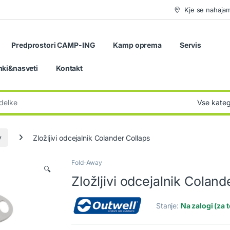
Kje se nahaja
Predprostori CAMP-ING
Kamp oprema
Servis
nki&nasveti
Kontakt
:
y
Zložljivi odcejalnik Colander Collaps
Fold-Away
🔍
Zložljivi odcejalnik Coland
Stanje:
Na zalogi (za 