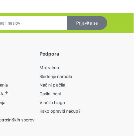
Prijavite se
Podpora
Moj račun
Sledenje naročila
anja
Načini plačila
 A-Ž
Darilni boni
nja
Vračilo blaga
Kako opraviti nakup?
otrošniških sporov