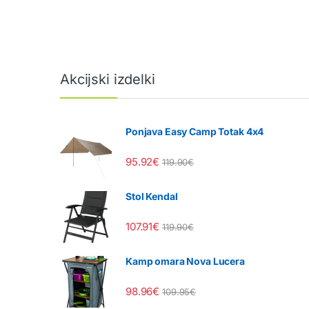
Akcijski izdelki
Ponjava Easy Camp Totak 4x4
95.92
€
119.90
€
Stol Kendal
107.91
€
119.90
€
Kamp omara Nova Lucera
98.96
€
109.95
€