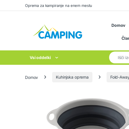
Skip to navigation
Skip to content
Oprema za kampiranje na enem mestu
Domov
Čla
Search for
Vsi oddelki
Domov
Kuhinjska oprema
Fold-Awa