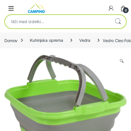
Skip to navigation
Skip to content
0
Išči:
Domov
Kuhinjska oprema
Vedra
Vedro Cleo Fo
🔍