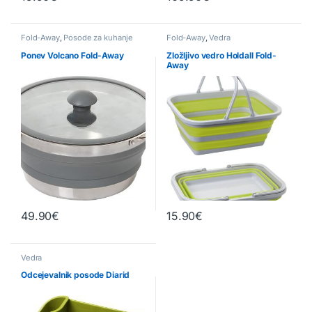
Fold-Away
,
Posode za kuhanje
Fold-Away
,
Vedra
Ponev Volcano Fold-Away
Zložljivo vedro Holdall Fold-
Away
49.90
€
15.90
€
Ta izdelek ima več različic. Možn
Vedra
Odcejevalnik posode Diarid