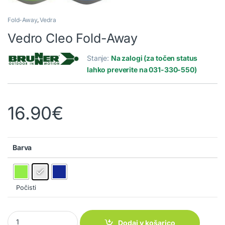
Fold-Away
,
Vedra
Vedro Cleo Fold-Away
Stanje:
Na zalogi (za točen status
lahko preverite na 031-330-550)
16.90
€
Barva
Počisti
Vedro Cleo Fold-Away quantity
Dodaj v košarico