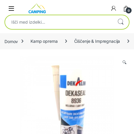
Skip to navigation
Skip to content
0
Išči:
Domov
Kamp oprema
Čiščenje & Impregnacija
🔍