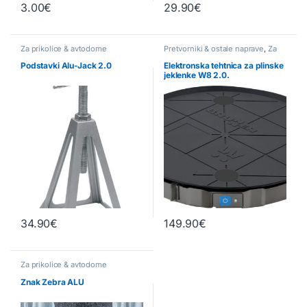
3.00
€
29.90
€
Za prikolice & avtodome
Pretvorniki & ostale naprave
,
Za
prikolice & avtodome
Podstavki Alu-Jack 2.0
Elektronska tehtnica za plinske
jeklenke W8 2.0.
34.90
€
149.90
€
Za prikolice & avtodome
Znak Zebra ALU