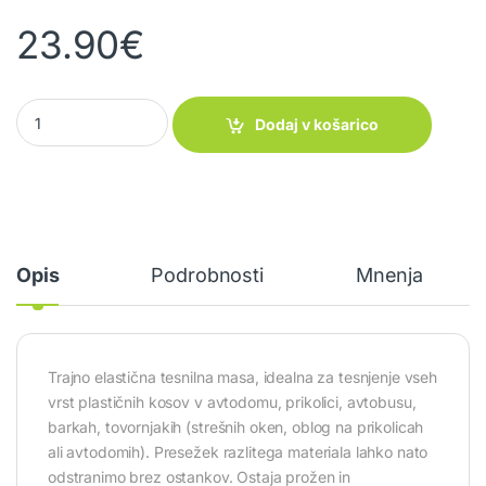
23.90
€
Tesnila masa DEKAseal 8936 siva quantity
Dodaj v košarico
Opis
Podrobnosti
Mnenja
Trajno elastična tesnilna masa, idealna za tesnjenje vseh
vrst plastičnih kosov v avtodomu, prikolici, avtobusu,
barkah, tovornjakih (strešnih oken, oblog na prikolicah
ali avtodomih). Presežek razlitega materiala lahko nato
odstranimo brez ostankov. Ostaja prožen in