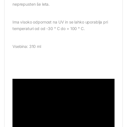
neprepusten še leta.
Ima visoko odpornost na UV in se lahko uporablja pri
temperaturi od od -30 ° C do + 100 ° C.
Vsebina: 310 ml