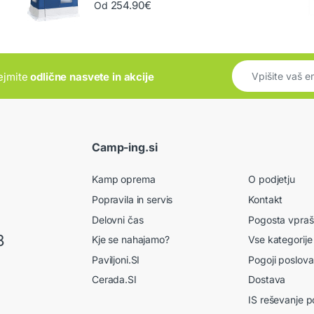
254.90
€
Od
rejmite
odlične nasvete in akcije
Camp-ing.si
Kamp oprema
O podjetju
Popravila in servis
Kontakt
Delovni čas
Pogosta vpraš
8
Kje se nahajamo?
Vse kategorije
Paviljoni.SI
Pogoji poslova
Cerada.SI
Dostava
IS reševanje p