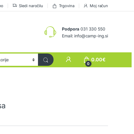
mo
Sledi naročilu
Trgovina
Moj račun
Podpora
031 330 550
Email: info@camp-ing.si
0.00
€
0
sa