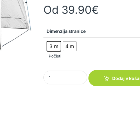
Od
39.90
€
Dimenzija stranice
3 m
4 m
Počisti
Stranice za paviljon Medusa quantity
Dodaj v koša