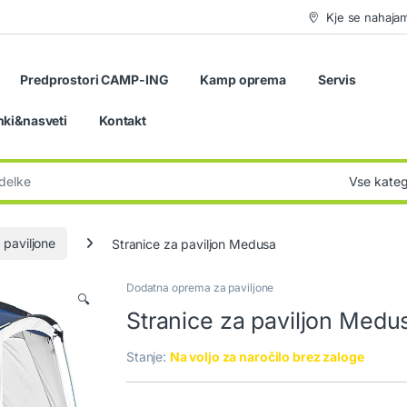
Kje se nahaja
Predprostori CAMP-ING
Kamp oprema
Servis
nki&nasveti
Kontakt
:
paviljone
Stranice za paviljon Medusa
Dodatna oprema za paviljone
🔍
Stranice za paviljon Medu
Stanje:
Na voljo za naročilo brez zaloge