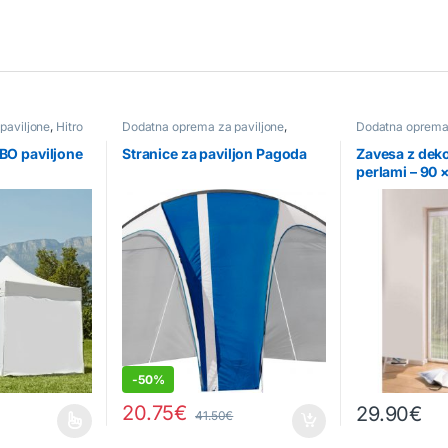
paviljone
,
Hitro
Dodatna oprema za paviljone
,
Dodatna oprema 
Odprodaja
,
Paviljoni
EBO paviljone
Stranice za paviljon Pagoda
Zavesa z deko
perlami – 90 
-
50%
20.75
€
29.90
€
41.50
€
 strani izdelka
 različic. Možnosti lahko izberete na strani izdelka