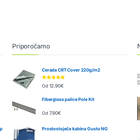
Priporočamo
Cerada CRT Cover 220g/m2
Ocenjeno
12.90
€
Od
5.00
od 5
Fiberglass palice Pole Kit
7.90
€
Od
mp
Prostostoječa kabina Gusto NG