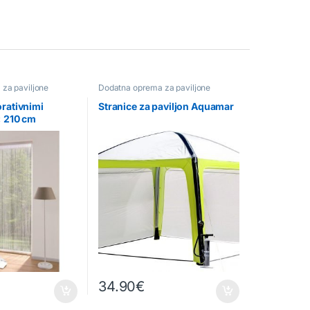
za paviljone
Dodatna oprema za paviljone
rativnimi
Stranice za paviljon Aquamar
× 210 cm
34.90
€