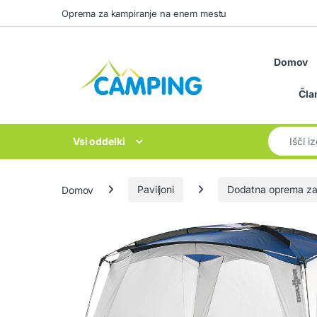
Skip to navigation
Skip to content
Oprema za kampiranje na enem mestu
Domov
Čla
Search for
Vsi oddelki
Domov
Paviljoni
Dodatna oprema za 