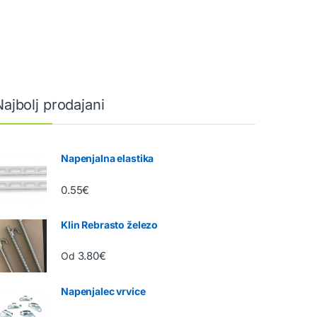
Najbolj prodajani
Napenjalna elastika
0.55
€
Klin Rebrasto železo
3.80
€
Od
Napenjalec vrvice