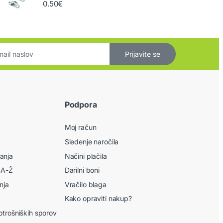
0.50
€
Prijavite se
Podpora
Moj račun
Sledenje naročila
anja
Načini plačila
 A-Ž
Darilni boni
nja
Vračilo blaga
Kako opraviti nakup?
otrošniških sporov