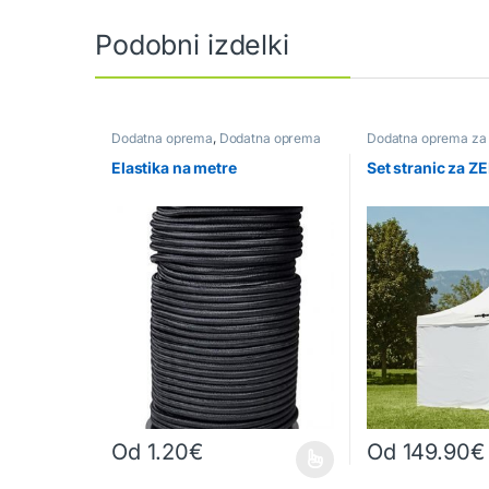
Podobni izdelki
Dodatna oprema
,
Dodatna oprema
Dodatna oprema za 
za cerade
,
Dodatna oprema za
postavljivi paviljoni
paviljone
,
Dodatna oprema za
Elastika na metre
Set stranic za Z
šotore
,
Pribor
Od
1.20
€
Od
149.90
€
Ta izdelek ima več različic. Možnosti lahko izberete na
Ta izdelek ima več