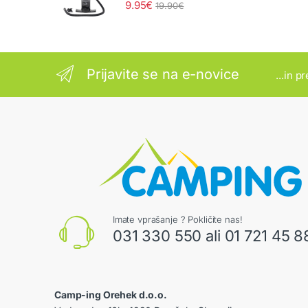
9.95
€
19.90
€
Prijavite se na e-novice
...in p
Imate vprašanje ? Pokličite nas!
031 330 550 ali 01 721 45 8
Camp-ing Orehek d.o.o.