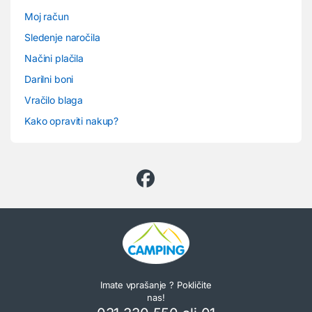
Moj račun
Sledenje naročila
Načini plačila
Darilni boni
Vračilo blaga
Kako opraviti nakup?
Imate vprašanje ? Pokličite
nas!