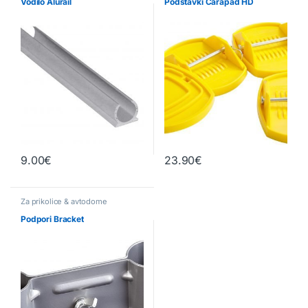
Vodilo Alurail
Podstavki Carapad HD
9.00
€
23.90
€
Za prikolice & avtodome
Podpori Bracket