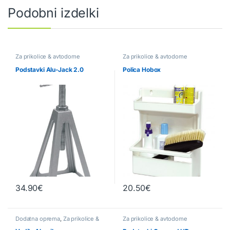
Podobni izdelki
Za prikolice & avtodome
Za prikolice & avtodome
Podstavki Alu-Jack 2.0
Polica Hobox
34.90
€
20.50
€
Dodatna oprema
,
Za prikolice &
Za prikolice & avtodome
avtodome