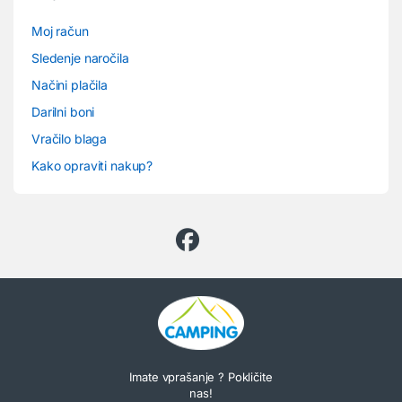
Moj račun
Sledenje naročila
Načini plačila
Darilni boni
Vračilo blaga
Kako opraviti nakup?
Imate vprašanje ? Pokličite
nas!