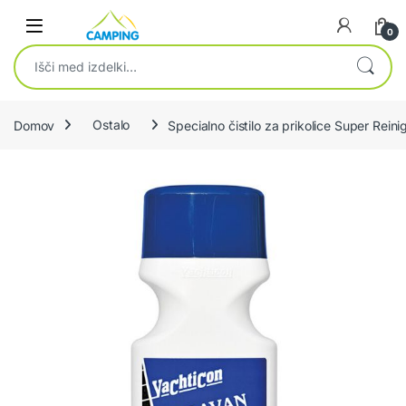
Skip to navigation
Skip to content
0
Išči:
Domov
Ostalo
Specialno čistilo za prikolice Super Reini