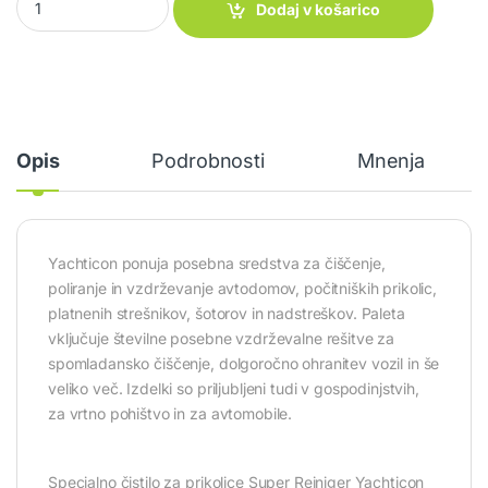
Dodaj v košarico
Opis
Podrobnosti
Mnenja
Yachticon ponuja posebna sredstva za čiščenje,
poliranje in vzdrževanje avtodomov, počitniških prikolic,
platnenih strešnikov, šotorov in nadstreškov. Paleta
vključuje številne posebne vzdrževalne rešitve za
spomladansko čiščenje, dolgoročno ohranitev vozil in še
veliko več. Izdelki so priljubljeni tudi v gospodinjstvih,
za vrtno pohištvo in za avtomobile.
Specialno čistilo za prikolice Super Reiniger Yachticon