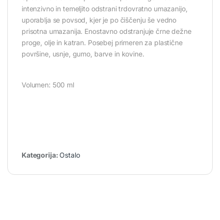
intenzivno in temeljito odstrani trdovratno umazanijo,
uporablja se povsod, kjer je po čiščenju še vedno
prisotna umazanija. Enostavno odstranjuje črne dežne
proge, olje in katran. Posebej primeren za plastične
površine, usnje, gumo, barve in kovine.
Volumen: 500 ml
Kategorija:
Ostalo