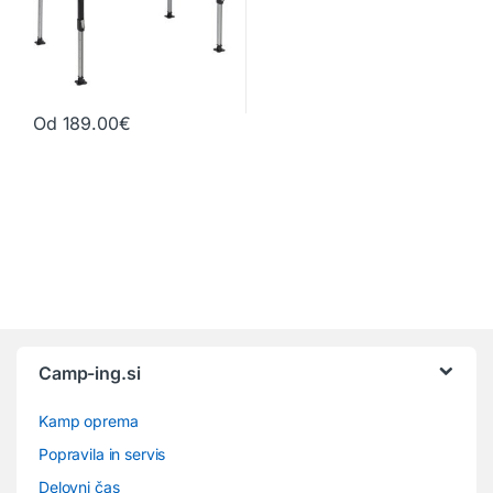
Od
189.00
€
Ta izdelek ima več različic. Možnosti lahko izberete na strani izd
Camp-ing.si
Kamp oprema
Popravila in servis
Delovni čas