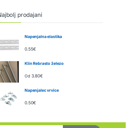
Najbolj prodajani
Napenjalna elastika
0.55
€
Klin Rebrasto železo
3.80
€
Od
Napenjalec vrvice
0.50
€