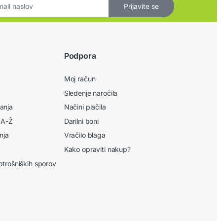
Prijavite se
Podpora
Moj račun
Sledenje naročila
anja
Načini plačila
 A-Ž
Darilni boni
nja
Vračilo blaga
Kako opraviti nakup?
otrošniških sporov