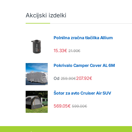
Akcijski izdelki
Polnilna zračna tlačilka Allium
15.33
€
21.90
€
Pokrivalo Camper Cover AL 6M
207.92
€
Od
259.90
€
Šotor za avto Cruiser Air SUV
569.05
€
599.00
€