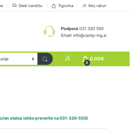
mo
Sledi naročilu
Trgovina
Moj račun
Podpora
031 330 550
Email: info@camp-ing.si
0.00
€
0
točen status lahko preverite na 031-330-550)