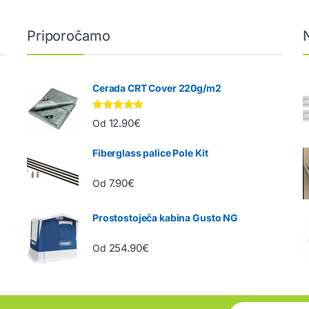
Priporočamo
Cerada CRT Cover 220g/m2
Ocenjeno
12.90
€
Od
5.00
od 5
Fiberglass palice Pole Kit
7.90
€
Od
Prostostoječa kabina Gusto NG
254.90
€
Od