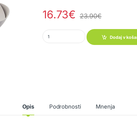
16.73
€
23.90
€
Solatni set Gala quantity
Dodaj v koša
Opis
Podrobnosti
Mnenja