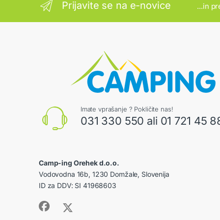
Prijavite se na e-novice
...in p
Imate vprašanje ? Pokličite nas!
031 330 550 ali 01 721 45 8
Camp-ing Orehek d.o.o.
Vodovodna 16b, 1230 Domžale, Slovenija
ID za DDV: SI 41968603