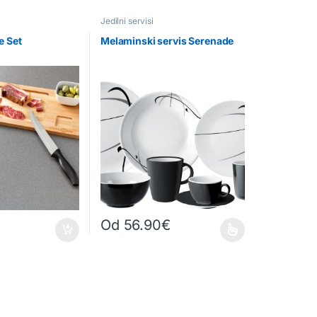
Jedilni servisi
e Set
Melaminski servis Serenade
Od
56.90
€
Ta izdelek ima več različic. Možnosti lahko izber