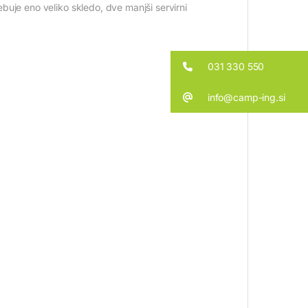
buje eno veliko skledo, dve manjši servirni
031 330 550
info@camp-ing.si