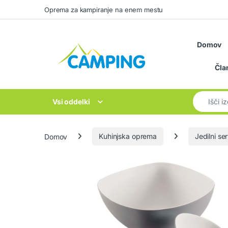
Skip to navigation
Skip to content
Oprema za kampiranje na enem mestu
Domov
Čla
Search for
Vsi oddelki
Domov
Kuhinjska oprema
Jedilni ser