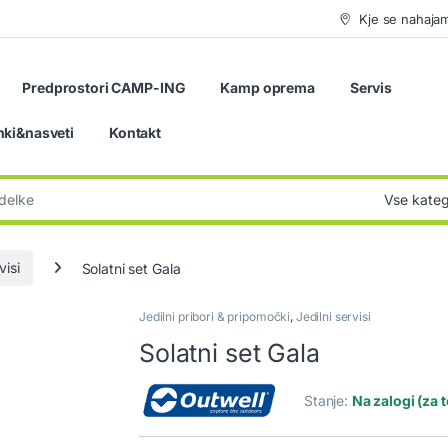
Kje se nahaja
Predprostori CAMP-ING
Kamp oprema
Servis
nki&nasveti
Kontakt
:
visi
Solatni set Gala
Jedilni pribori & pripomočki
,
Jedilni servisi
Solatni set Gala
Stanje:
Na zalogi (za 