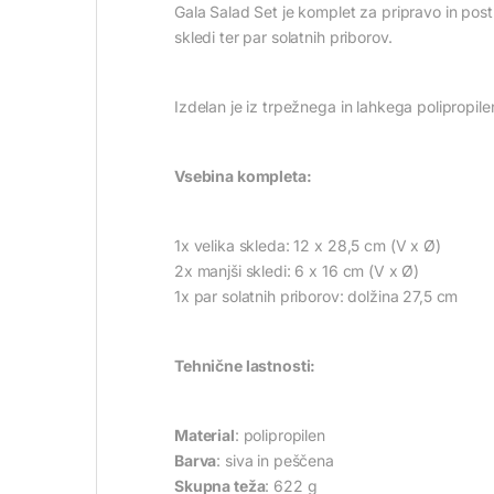
Gala Salad Set je komplet za pripravo in post
skledi ter par solatnih priborov.
Izdelan je iz trpežnega in lahkega polipropile
Vsebina kompleta:
1x velika skleda: 12 x 28,5 cm (V x Ø)
2x manjši skledi: 6 x 16 cm (V x Ø)
1x par solatnih priborov: dolžina 27,5 cm
Tehnične lastnosti:
Material
: polipropilen
Barva
: siva in peščena
Skupna teža
: 622 g