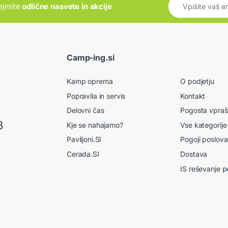
rejmite
odlične nasvete in akcije
Camp-ing.si
Kamp oprema
O podjetju
Popravila in servis
Kontakt
Delovni čas
Pogosta vpraš
8
Kje se nahajamo?
Vse kategorije
Paviljoni.SI
Pogoji poslova
Cerada.SI
Dostava
IS reševanje p