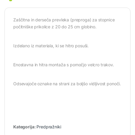
Zaščitna in derseča prevleka (preproga) za stopnice
počitniške prikolice z 20 do 25 cm globino.
Izdelano iz materiala, ki se hitro posuši.
Enostavna in hitra montaža s pomočjo velcro trakov.
Odsevajoče oznake na strani za boljšo vidljivost ponoči.
Kategorija:
Predpražniki