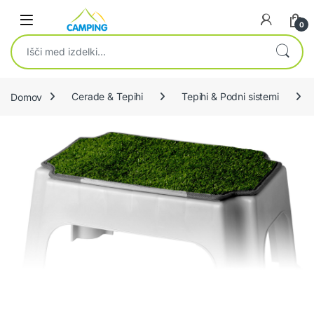
Skip to navigation
Skip to content
0
Išči:
Domov
Cerade & Tepihi
Tepihi & Podni sistemi