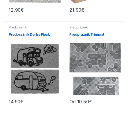
12.90
€
21.90
€
Ta izdelek ima več različic. Možnosti lahko izberete na strani izd
Predpražniki
Predpražniki
Predpražnik Derby Flock
Predpražnik Trimmat
14.90
€
Od
10.50
€
Ta izdelek ima več različic. Možnosti lahko izberete na strani izd
Ta izdelek ima več različic. Možn