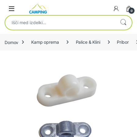
Skip to navigation
Skip to content
0
Išči:
Domov
Kamp oprema
Palice & Klini
Pribor