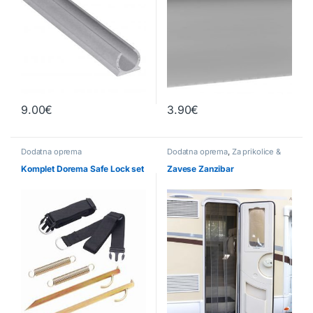
9.00
€
3.90
€
Dodatna oprema
Dodatna oprema
,
Za prikolice &
avtodome
Komplet Dorema Safe Lock set
Zavese Zanzibar