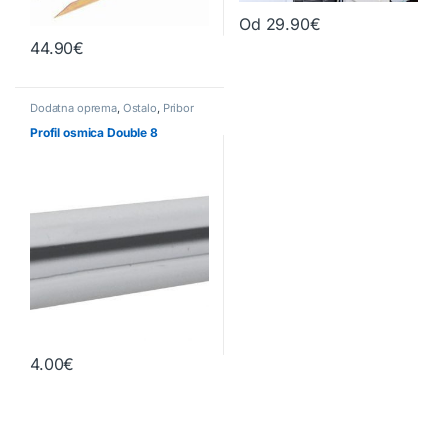
Od
29.90
€
Ta izdelek ima več različic. Možn
44.90
€
Dodatna oprema
,
Ostalo
,
Pribor
Profil osmica Double 8
4.00
€