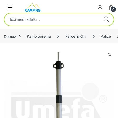
Skip to navigation
Skip to content
0
Išči:
Domov
Kamp oprema
Palice & Klini
Palice
🔍