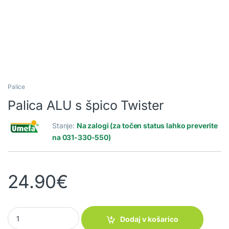
Palice
Palica ALU s špico Twister
Stanje:
Na zalogi (za točen status lahko preverite
na 031-330-550)
24.90
€
Palica ALU s špico Twister quantity
Dodaj v košarico