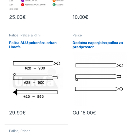
25.00
€
10.00
€
Ta izdelek ima več različic. Možn
Palice
,
Palice & Klini
Palice
Palica ALU pokončna orkan
Dodatna napenjalna palica za
Umefa
predprostor
29.90
€
Od
16.00
€
Ta izdelek ima več različic. Možn
Palice
,
Pribor