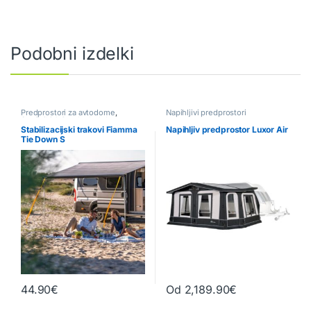
Podobni izdelki
Predprostori za avtodome
,
Napihljivi predprostori
Senčniki & Ostale dodelave
,
Tende
Stabilizacijski trakovi Fiamma
Napihljiv predprostor Luxor Air
Tie Down S
44.90
€
Od
2,189.90
€
Ta izdelek ima več različic. Možn