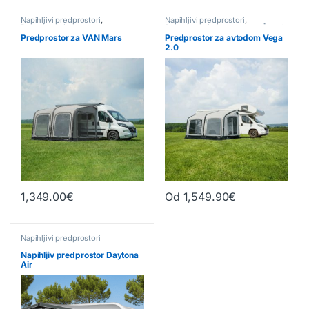
Napihljivi predprostori
,
Napihljivi predprostori
,
Predprostori za avtodome
Predprostori za avtodome
,
Šotori
za kombi vozila
Predprostor za VAN Mars
Predprostor za avtodom Vega
2.0
1,349.00
€
Od
1,549.90
€
Ta izdelek ima več različic. Možn
Napihljivi predprostori
Napihljiv predprostor Daytona
Air