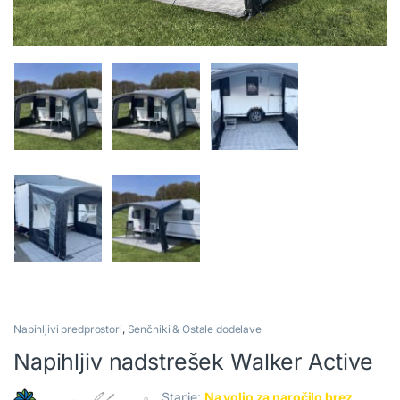
Napihljivi predprostori
,
Senčniki & Ostale dodelave
Napihljiv nadstrešek Walker Active
Stanje:
Na voljo za naročilo brez