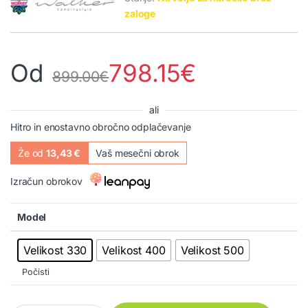
zaloge
Od
798.15
€
899.00
€
ali
Hitro in enostavno obročno odplačevanje
Že od
13,43 €
Vaš mesečni obrok
Izračun obrokov
Model
Velikost 330
Velikost 400
Velikost 500
Počisti