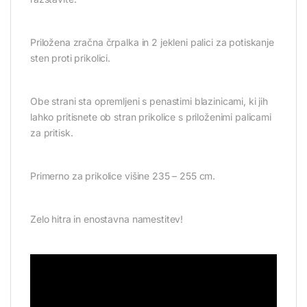
Priložena zračna črpalka in 2 jekleni palici za potiskanje
sten proti prikolici.
Obe strani sta opremljeni s penastimi blazinicami, ki jih
lahko pritisnete ob stran prikolice s priloženimi palicami
za pritisk.
Primerno za prikolice višine 235 – 255 cm.
Zelo hitra in enostavna namestitev!