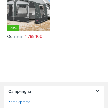
-
10%
Od
1,799.10
€
1,999.00
€
Ta izdelek ima več različic. Možnosti lahko izberete na strani izd
Camp-ing.si
Kamp oprema