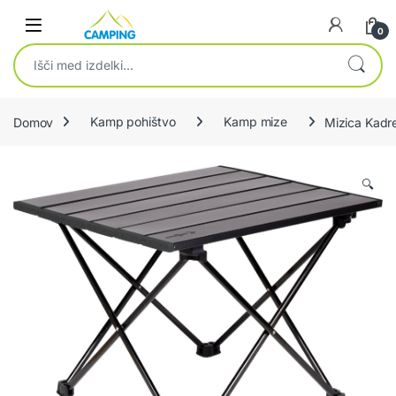
Skip to navigation
Skip to content
0
Išči:
Domov
Kamp pohištvo
Kamp mize
Mizica Kadr
🔍