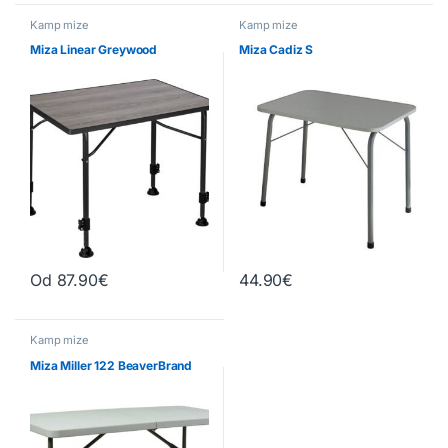
Kamp mize
Kamp mize
Miza Linear Greywood
Miza Cadiz S
Od
87.90
€
44.90
€
Ta izdelek ima več različic. Možnosti lahko izberete na strani izd
Kamp mize
Miza Miller 122 BeaverBrand