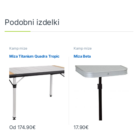
Podobni izdelki
Kamp mize
Kamp mize
Miza Titanium Quadra Tropic
Miza Beta
Od
174.90
€
17.90
€
Ta izdelek ima več različic. Možnosti lahko izberete na strani izd