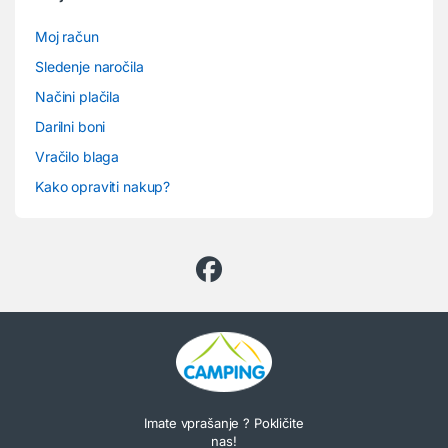
Moj račun
Sledenje naročila
Načini plačila
Darilni boni
Vračilo blaga
Kako opraviti nakup?
Imate vprašanje ? Pokličite
nas!