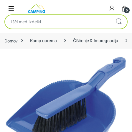
Skip to navigation
Skip to content
0
Išči:
Domov
Kamp oprema
Čiščenje & Impregnacija