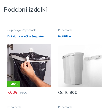
Podobni izdelki
Odprodaja
,
Pripomočki
Pripomočki
Držalo za vrečko Snapster
Koš Pillar
-
30%
7.63
€
Od
16.90
€
10.90
€
Ta izdelek ima več različic. Možn
Pripomočki
Pripomočki