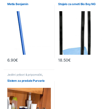
Metla Benjamin
Stojalo za smeti Bio Boy NG
6.90
€
18.50
€
Jedilni pribori & pripomočki
,
Pripomočki
,
Za prikolice &
avtodome
Sistem za predale Purvario