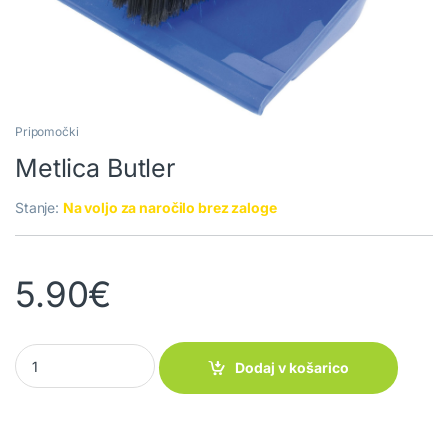
Pripomočki
Metlica Butler
Stanje:
Na voljo za naročilo brez zaloge
5.90
€
Metlica Butler quantity
Dodaj v košarico